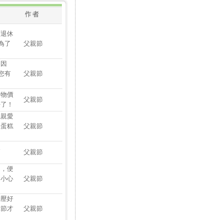
著退休
為了
父親節
，因
您有
父親節
！物價
父親節
好了！
以親愛
的蛋糕
父親節
沒
父親節
功，便
不小心
父親節
舒壓好
親節才
父親節