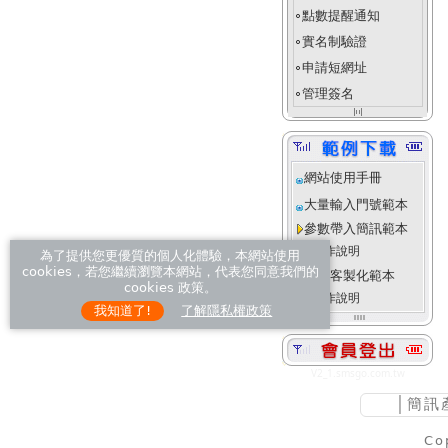
點數提醒通知
fiber_manual_record
實名制驗證
fiber_manual_record
申請短網址
fiber_manual_record
管理簽名
fiber_manual_record
align_justify_space_even
網站使用手冊
大量輸入門號範本
參數帶入簡訊範本
操作說明
為了提供您更優質的個人化體驗，本網站使用
cookies，若您繼續瀏覽本網站，代表您同意我們的
進階客製化範本
cookies 政策。
操作說明
我知道了!
了解隱私權政策
V2_1.smsgo.com.tw
│
簡訊
Co