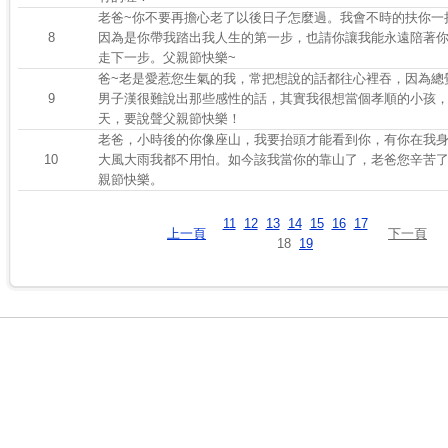
老爸~你不要再擔心老了以後日子怎麼過。我會不時的扶你一
8
因為是你帶我踏出我人生的第一步，也請你讓我能永遠陪著
走下一步。父親節快樂~
爸~老是愛惹您生氣的我，常把想說的話都往心裡吞，因為總
9
男子漢很難說出那些感性的話，其實我很想當個孝順的小孩
天，要說聲父親節快樂！
老爸，小時後的你像座山，我要抬頭才能看到你，有你在我
10
大風大雨我都不用怕。如今該我當你的靠山了，老爸您辛苦了
親節快樂。
11
12
13
14
15
16
17
上一頁
下一頁
18
19