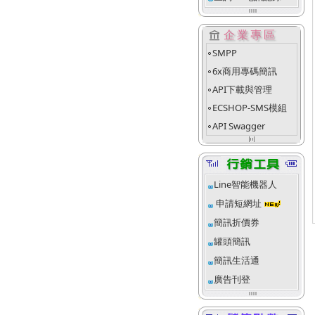
account_balance
企業專區
SMPP
fiber_manual_record
6x商用專碼簡訊
fiber_manual_record
API下載與管理
fiber_manual_record
ECSHOP-SMS模組
fiber_manual_record
API Swagger
fiber_manual_record
align_justify_space_even
Line智能機器人
申請短網址
簡訊折價券
罐頭簡訊
簡訊生活通
廣告刊登