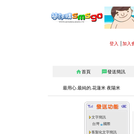
登入
│
加入
首頁
發送簡訊
home
sms
最用心.最純的.花蓮米 夜陽米
文字簡訊
台灣
國際
客製化文字簡訊