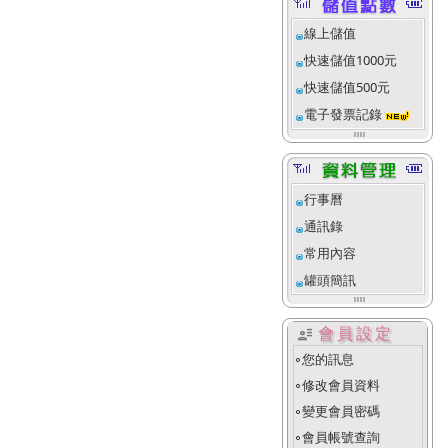
線上儲值
快速儲值1000元
快速儲值500元
電子發票記錄
行事曆
通訊錄
常用內容
罐頭簡訊
user_attributes
會員設定
您的訊息
fiber_manual_record
修改會員資料
fiber_manual_record
變更會員密碼
fiber_manual_record
會員帳號查詢
fiber_manual_record