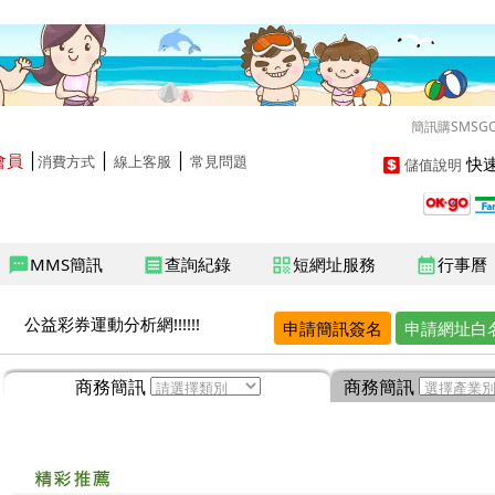
簡訊購SMSG
會員
│
│
│
快速
消費方式
線上客服
常見問題
儲值說明
MMS簡訊
查詢紀錄
短網址服務
行事曆
sms
receipt
qr_code
calendar_month
公益彩券運動分析網!!!!!!
申請簡訊簽名
申請網址白
商務簡訊
商務簡訊