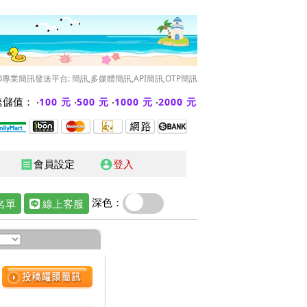
O專業簡訊發送平台: 簡訊,多媒體簡訊,API簡訊,OTP簡訊
儲值： ‧
‧
‧
‧
100 元
500 元
1000 元
2000 元
會員設定
登入
receipt
account_circle
深色：
名單
線上客服