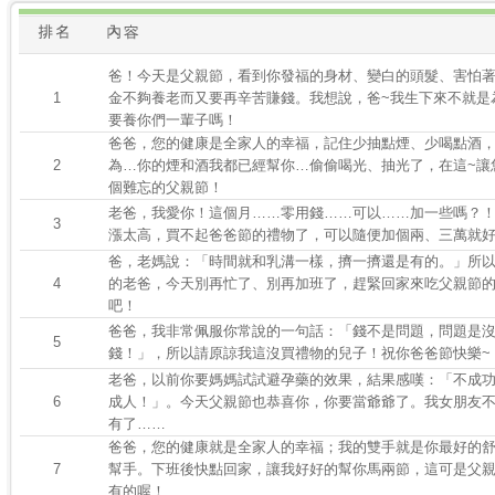
爸！今天是父親節，看到你發福的身材、變白的頭髮、害怕
1
金不夠養老而又要再辛苦賺錢。我想說，爸~我生下來不就是
要養你們一輩子嗎！
爸爸，您的健康是全家人的幸福，記住少抽點煙、少喝點酒
2
為…你的煙和酒我都已經幫你…偷偷喝光、抽光了，在這~讓
個難忘的父親節！
老爸，我愛你！這個月……零用錢……可以……加一些嗎？
3
漲太高，買不起爸爸節的禮物了，可以隨便加個兩、三萬就
爸，老媽說：「時間就和乳溝一樣，擠一擠還是有的。」所
4
的老爸，今天別再忙了、別再加班了，趕緊回家來吃父親節
吧！
爸爸，我非常佩服你常說的一句話：「錢不是問題，問題是
5
錢！」，所以請原諒我這沒買禮物的兒子！祝你爸爸節快樂~
老爸，以前你要媽媽試試避孕藥的效果，結果感嘆：「不成
6
成人！」。今天父親節也恭喜你，你要當爺爺了。我女朋友
有了……
爸爸，您的健康就是全家人的幸福；我的雙手就是你最好的
7
幫手。下班後快點回家，讓我好好的幫你馬兩節，這可是父
有的喔！