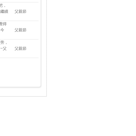
把，
你繼續
父親節
覺得
，今
父親節
身旁，
~父
父親節