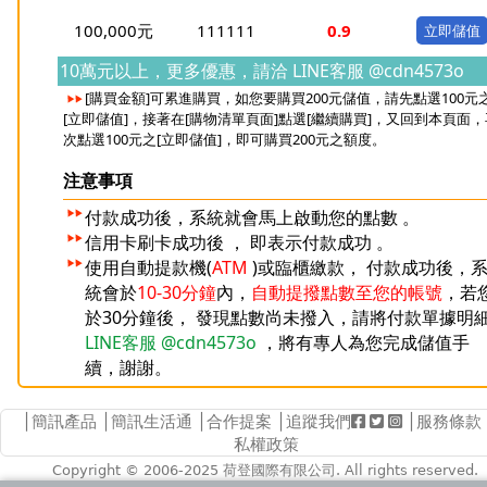
100,000元
111111
0.9
10萬元以上，更多優惠，請洽
LINE客服 @cdn4573o
[購買金額]可累進購買，如您要購買200元儲值，請先點選100元
[立即儲值]，接著在[購物清單頁面]點選[繼續購買]，又回到本頁面，
次點選100元之[立即儲值]，即可購買200元之額度。
注意事項
付款成功後，系統就會馬上啟動您的點數 。
信用卡刷卡成功後 ， 即表示付款成功 。
使用自動提款機(
ATM
)或臨櫃繳款， 付款成功後，
統會於
10-30分鐘
內，
自動提撥點數至您的帳號
，若
於30分鐘後， 發現點數尚未撥入，請將付款單據明
LINE客服 @cdn4573o
，將有專人為您完成儲值手
續，謝謝。
│
簡訊產品
│
簡訊生活通
│
合作提案
│追蹤我們
│
服務條款
私權政策
Copyright © 2006-2025
荷登國際有限公司
. All rights reserved.