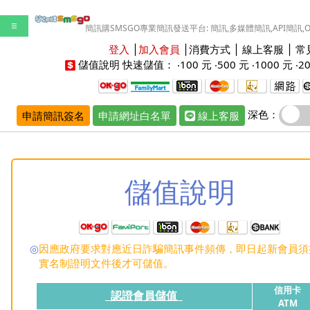
☰
簡訊購SMSGO專業簡訊發送平台: 簡訊,多媒體簡訊,API簡訊,
登入
│
加入會員
│
消費方式
│
線上客服
│
常
儲值說明
快速儲值： ‧
100 元
‧
500 元
‧
1000 元
‧
2
深色：
申請簡訊簽名
申請網址白名單
線上客服
儲值說明
◎
因應政府要求對應近日詐騙簡訊事件頻傳，即日起新會員須
實名制證明文件後才可儲值。
信用卡
認證會員儲值
ATM