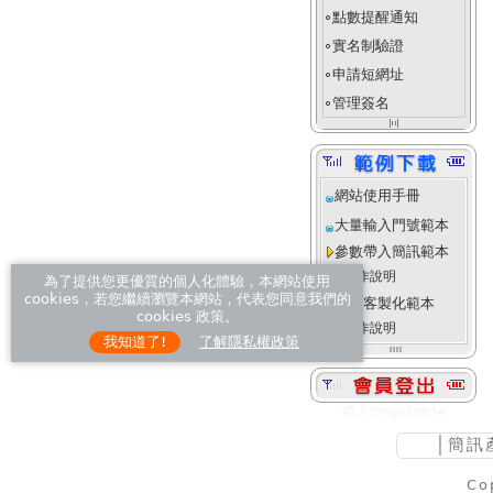
點數提醒通知
fiber_manual_record
實名制驗證
fiber_manual_record
申請短網址
fiber_manual_record
管理簽名
fiber_manual_record
align_justify_space_even
網站使用手冊
大量輸入門號範本
參數帶入簡訊範本
操作說明
為了提供您更優質的個人化體驗，本網站使用
cookies，若您繼續瀏覽本網站，代表您同意我們的
進階客製化範本
cookies 政策。
操作說明
我知道了!
了解隱私權政策
V2_1.smsgo.com.tw
│
簡訊
Co