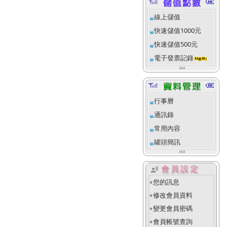
線上儲值
快速儲值1000元
快速儲值500元
電子發票記錄
行事曆
通訊錄
常用內容
罐頭簡訊
user_attributes
會員設定
您的訊息
fiber_manual_record
修改會員資料
fiber_manual_record
變更會員密碼
fiber_manual_record
會員帳號查詢
fiber_manual_record