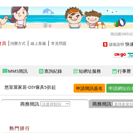
簡訊購SMSG
會員
│
│
│
快速
消費方式
線上客服
常見問題
儲值說明
MMS簡訊
查詢紀錄
短網址服務
行事曆
sms
receipt
qr_code
calendar_month
悠室屋家居-DIY傢具5折起
申請簡訊簽名
申請網址白
商務簡訊
商務簡訊