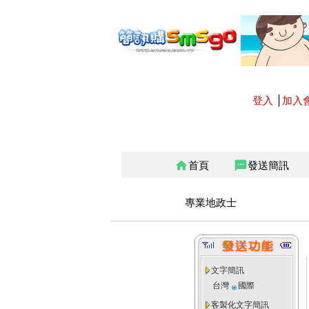
登入
│
加入
首頁
發送簡訊
home
sms
專業地政士
文字簡訊
台灣
國際
客製化文字簡訊