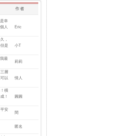
也是幸
一個人
Eric
不久，
，但是
小T
用我最
莉莉
第三層
訊可以
情人
祥！橫
事成！
圓圓
家平安
間
匿名