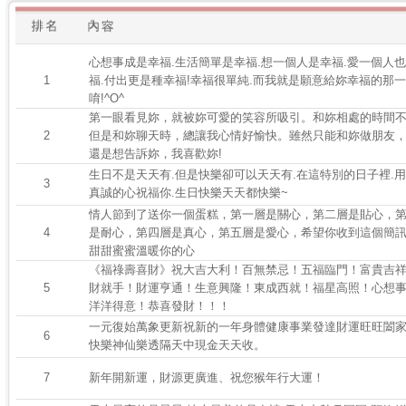
心想事成是幸福.生活簡單是幸福.想一個人是幸福.愛一個人
1
福.付出更是種幸福!幸福很單純.而我就是願意給妳幸福的那
唷!^O^
第一眼看見妳，就被妳可愛的笑容所吸引。和妳相處的時間
2
但是和妳聊天時，總讓我心情好愉快。雖然只能和妳做朋友
還是想告訴妳，我喜歡妳!
生日不是天天有.但是快樂卻可以天天有.在這特別的日子裡.
3
真誠的心祝福你.生日快樂天天都快樂~
情人節到了送你一個蛋糕，第一層是關心，第二層是貼心，
4
是耐心，第四層是真心，第五層是愛心，希望你收到這個簡
甜甜蜜蜜溫暖你的心
《福祿壽喜財》祝大吉大利！百無禁忌！五福臨門！富貴吉
5
財就手！財運亨通！生意興隆！東成西就！福星高照！心想
洋洋得意！恭喜發財！！！
一元復始萬象更新祝新的一年身體健康事業發達財運旺旺闔
6
快樂神仙樂透隔天中現金天天收。
7
新年開新運，財源更廣進、祝您猴年行大運！