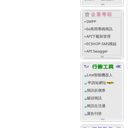
account_balance
企業專區
SMPP
fiber_manual_record
6x商用專碼簡訊
fiber_manual_record
API下載與管理
fiber_manual_record
ECSHOP-SMS模組
fiber_manual_record
API Swagger
fiber_manual_record
align_justify_space_even
Line智能機器人
申請短網址
簡訊折價券
罐頭簡訊
簡訊生活通
廣告刊登