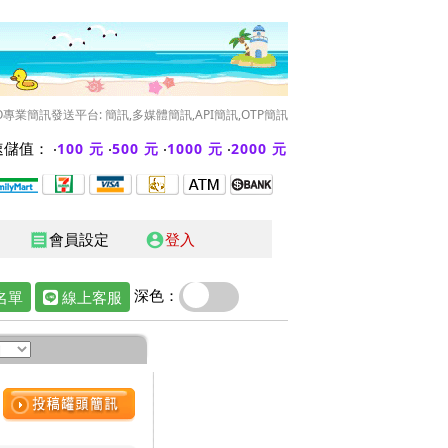
O專業簡訊發送平台: 簡訊,多媒體簡訊,API簡訊,OTP簡訊
儲值： ‧
‧
‧
‧
100 元
500 元
1000 元
2000 元
會員設定
登入
receipt
account_circle
深色：
名單
線上客服