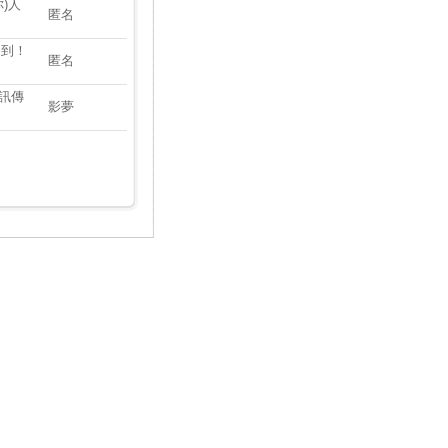
)人
匿名
不到！
匿名
簡訊傳
影夢