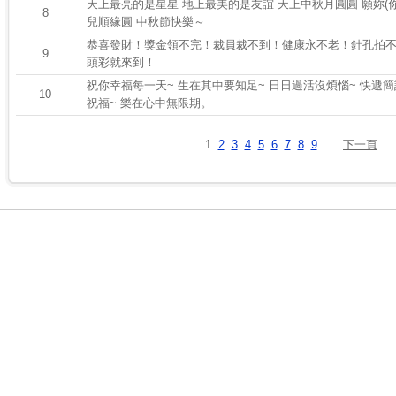
天上最亮的是星星 地上最美的是友誼 天上中秋月圓圓 願妳(你
8
兒順緣圓 中秋節快樂～
恭喜發財！獎金領不完！裁員裁不到！健康永不老！針孔拍
9
頭彩就來到！
祝你幸福每一天~ 生在其中要知足~ 日日過活沒煩惱~ 快遞
10
祝福~ 樂在心中無限期。
1
2
3
4
5
6
7
8
9
下一頁