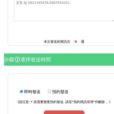
本次發送的簡訊共
通
步驟
選擇發送時間
counter_3
即時發送
預約發送
(請注意: * 若需要變更預約發送, 請至"
預約簡訊管理
"作刪除 。)