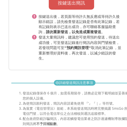
按鍵送出簡訊
按鍵送出後，若頁面等待許久無反應或等待許久後
顯示錯誤，請先檢查發送記錄是否有此筆記錄，若
有記錄則表示已送出成功，亦可聯絡客服協助查
詢，
。
請勿重新發送，以免造成重複發送
發送大量簡訊時，
，待送出
建議您可使用預約發送
成功後，可至發送記錄進行簡訊內容與門號檢查，
若發現問題可至
取消此筆記錄 ，並
"預約簡訊管理"
重新整理好資料後，再次發送，以減少錯誤的發
生。
詳細發送簡訊注意事項
add_circle
發送紀錄僅保存 6 個月，如需長期留存，請務必定期下載明細並妥善
您的個人設備。
為使簡訊順利發送，簡訊內容請避免使用 『‘』『｜』等符號。
為落實《電信管理法》規範，本系統發送簡訊時將完整揭露 SmsGo 
電信門號，以符合電信單位之合法稽核與通訊追蹤標準。
配合政府防範詐騙簡訊，內容若觸發電信業者之防詐過濾機制導致攔
則簡訊將
不予回補點數
。