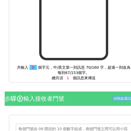
共輸入
個字元，中/英文第一則訊息 70/160 字，超過一則改為
每則67/153個字。
總共須
個訊息來傳送
步驟
輸入接收者門號
counter_2
開啟通
add_circle