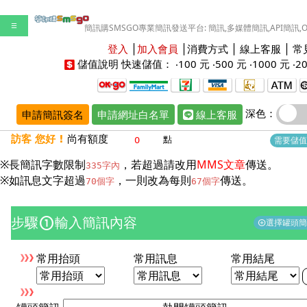
☰
簡訊購SMSGO專業簡訊發送平台: 簡訊,多媒體簡訊,API簡訊,
登入
│
加入會員
│
消費方式
│
線上客服
│
常
儲值說明
快速儲值： ‧
100 元
‧
500 元
‧
1000 元
‧
2
深色：
申請簡訊簽名
申請網址白名單
線上客服
訪客 您好 !
尚有額度
點
需要儲值
※長簡訊字數限制
，若超過請改用
MMS文章
傳送。
335字內
※如訊息文字超過
，一則改為每則
傳送。
70個字
67個字
步驟
輸入簡訊內容
counter_1
選擇罐頭
add_circle
常用抬頭
常用訊息
常用結尾