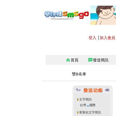
登入
│
加入會員
首頁
發送簡訊
home
sms
雙B名車
文字簡訊
台灣
國際
客製化文字簡訊