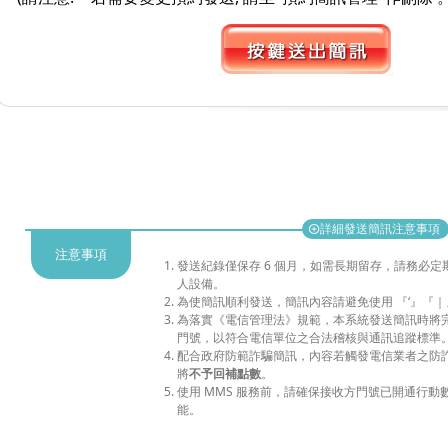
詳細發送簡訊注意事項
add_circle
注意事項
發送紀錄僅保存 6 個月，如需長期留存，請務必
人設備。
為使簡訊順利發送，簡訊內容請避免使用 『‘』『
為落實《電信管理法》規範，本系統發送簡訊時將完整
門號，以符合電信單位之合法稽核與通訊追蹤標準
配合政府防範詐騙簡訊，內容若觸發電信業者之防
將
不予回補點數
。
使用 MMS 服務前，請確保接收方門號已開通行動數據
能。