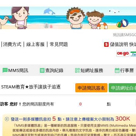
簡訊購SMSG
│
消費方式
│
線上客服
│
常見問題
儲值說明
快速
MMS簡訊
查詢紀錄
短網址服務
行事曆
sms
receipt
qr_code
calendar_month
STEAM教育★放手讓孩子追逐
申請簡訊簽名
申請網址白
訪客 您好 !
您的簡訊額度尚有
點