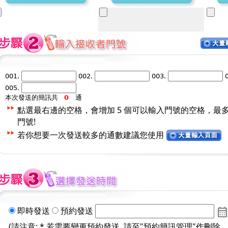
001.
002.
003.
005.
本次發送的簡訊共
通
點選最右邊的空格，會增加 5 個可以輸入門號的空格，最
門號!
若你想要一次發送較多的通數建議您使用
即時發送
預約發送
calendar_mont
(請注意: * 若需要變更預約發送, 請至"
預約簡訊管理
"作刪除 。