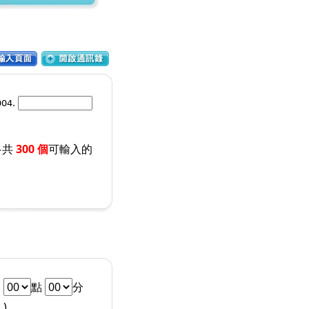
004.
多共
300 個
可輸入的
h
點
分
)