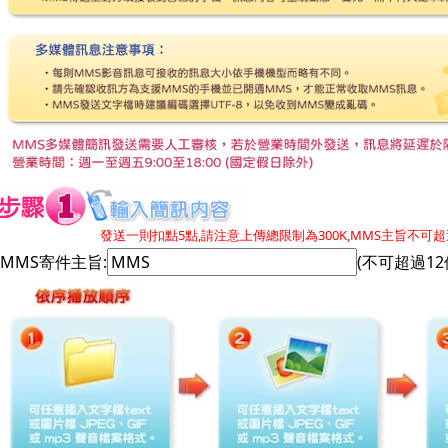
發送一則扣點5點,請注意上傳總限制為300K,MMS主旨不可超
MMS寄件主旨:
(不可超過12