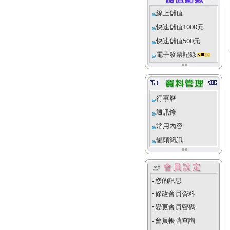
線上儲值
快速儲值1000元
快速儲值500元
電子發票記錄
行事曆
通訊錄
常用內容
罐頭簡訊
user_attributes
會員設定
您的訊息
fiber_manual_record
修改會員資料
fiber_manual_record
變更會員密碼
fiber_manual_record
會員帳號查詢
fiber_manual_record