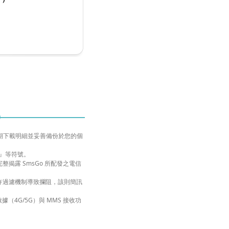
定期下載明細並妥善備份於您的個
｜』等符號。
揭露 SmsGo 所配發之電信
。
詐過濾機制導致攔阻，該則簡訊
（4G/5G）與 MMS 接收功