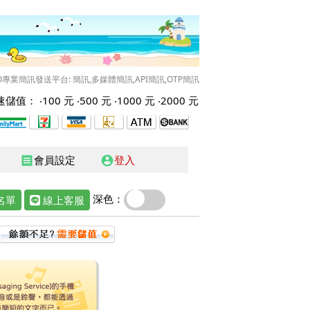
O專業簡訊發送平台: 簡訊,多媒體簡訊,API簡訊,OTP簡訊
儲值： ‧
100 元
‧
500 元
‧
1000 元
‧
2000 元
會員設定
登入
receipt
account_circle
深色：
名單
線上客服