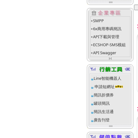
account_balance
企業專區
SMPP
fiber_manual_record
6x商用專碼簡訊
fiber_manual_record
API下載與管理
fiber_manual_record
ECSHOP-SMS模組
fiber_manual_record
API Swagger
fiber_manual_record
align_justify_space_even
Line智能機器人
申請短網址
簡訊折價券
罐頭簡訊
簡訊生活通
廣告刊登