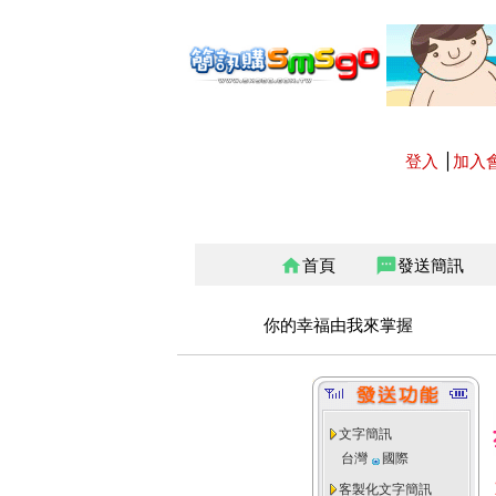
登入
│
加入
首頁
發送簡訊
home
sms
你的幸福由我來掌握
文字簡訊
台灣
國際
客製化文字簡訊