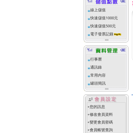
線上儲值
快速儲值1000元
快速儲值500元
電子發票記錄
行事曆
通訊錄
常用內容
罐頭簡訊
user_attributes
會員設定
您的訊息
fiber_manual_record
修改會員資料
fiber_manual_record
變更會員密碼
fiber_manual_record
會員帳號查詢
fiber_manual_record