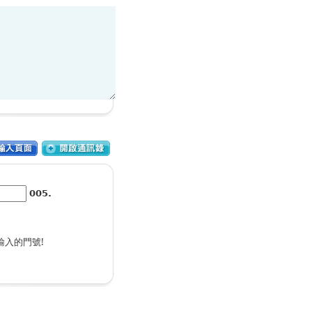
005.
輸入的門號!