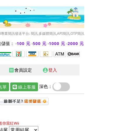
O專業簡訊發送平台: 簡訊,多媒體簡訊,API簡訊,OTP簡訊
儲值： ‧
‧
‧
‧
100 元
500 元
1000 元
2000 元
會員設定
登入
receipt
account_circle
深色：
名單
線上客服
你當紅Wii
結尾