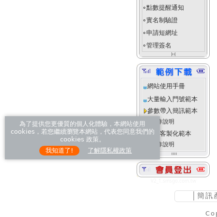
點數提醒通知
fiber_manual_record
實名制驗證
fiber_manual_record
申請短網址
fiber_manual_record
管理簽名
fiber_manual_record
align_justify_space_even
網站使用手冊
大量輸入門號範本
參數帶入簡訊範本
操作說明
為了提供您更優質的個人化體驗，本網站使用
cookies，若您繼續瀏覽本網站，代表您同意我們的
進階客製化範本
cookies 政策。
操作說明
我知道了!
了解隱私權政策
V2_1.smsgo.com.tw
│
簡訊
Co