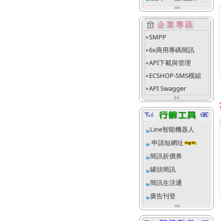
account_balance
企業專區
SMPP
fiber_manual_record
6x商用專碼簡訊
fiber_manual_record
API下載與管理
fiber_manual_record
ECSHOP-SMS模組
fiber_manual_record
API Swagger
fiber_manual_record
align_justify_space_even
Line智能機器人
申請短網址
簡訊折價券
罐頭簡訊
簡訊生活通
廣告刊登