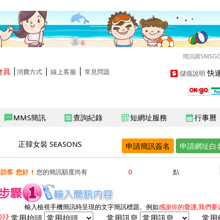
簡訊購SMSG
會員
│
│
│
快速
消費方式
線上客服
常見問題
儲值說明
MMS簡訊
查詢紀錄
短網址服務
行事曆
sms
receipt
qr_code
calendar_month
正韓女裝 SEASONS
申請簡訊簽名
申請網址白
訪客 您好 !
您的簡訊額度尚有
點
輸入檢視手機簡訊時呈現的文字簡訊標題。例如
感謝你的愛護,我們要送
常用抬頭
常用訊息
常用