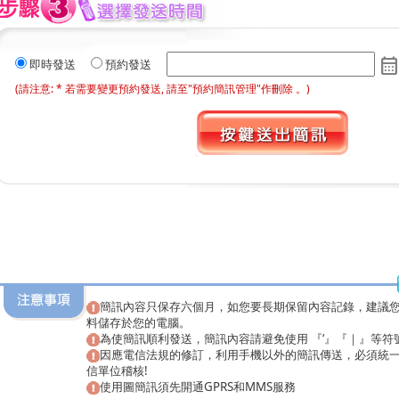
calendar_mont
即時發送
預約發送
(請注意: * 若需要變更預約發送, 請至"
預約簡訊管理
"作刪除 。)
簡訊內容只保存六個月，如您要長期保留內容記錄，建議
料儲存於您的電腦。
為使簡訊順利發送，簡訊內容請避免使用 『‘』『｜』等符
因應電信法規的修訂，利用手機以外的簡訊傳送，必須統
信單位稽核!
使用圖簡訊須先開通GPRS和MMS服務