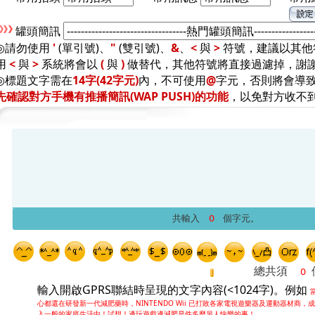
罐頭簡訊
◎請勿使用
'
(單引號)、
"
(雙引號)、
&
、
<
與
>
符號，建議以其他
用
<
與
>
系統將會以
(
與
)
做替代，其他符號將直接過濾掉，謝
◎標題文字需在
14字(42字元)
內，不可使用
@
字元，否則將會導
先確認對方手機有推播簡訊(WAP PUSH)的功能
，以免對方收不
共輸入
個字元。
總共須
輸入開啟GPRS聯結時呈現的文字內容(<1024字)。例如
心都還在研發新一代減肥藥時，NINTENDO Wii 已打敗各家電視遊樂器及運動器材商，
入一般的家庭生活中！試想！邊玩遊戲邊減肥是件多麼另人快樂的事！