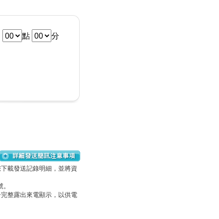
h
點
分
您下載發送記錄明細，並將資
號。
一完整露出來電顯示，以供電