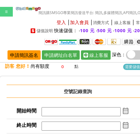
☰
簡訊購SMSGO專業簡訊發送平台: 簡訊,多媒體簡訊,API簡訊,
登入
│
加入會員
│
│
│
消費方式
線上客服
常
快速儲值： ‧
‧
‧
‧
100 元
500 元
1000 元
2
儲值說明
深色：
申請簡訊簽名
申請網址白名單
線上客服
訪客 您好 !
尚有額度
點
需要儲值
空號記錄查詢
calendar_month
開始時間
calendar_month
終止時間