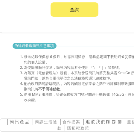
查詢
詳細發送簡訊注意事項
add_circle
發送紀錄僅保存 6 個月，如需長期留存，請務必定期下載明細並妥善
您的個人設備。
為使簡訊順利發送，簡訊內容請避免使用 『‘』『｜』等符號。
為落實《電信管理法》規範，本系統發送簡訊時將完整揭露 SmsGo 
電信門號，以符合電信單位之合法稽核與通訊追蹤標準。
配合政府防範詐騙簡訊，內容若觸發電信業者之防詐過濾機制導致攔
則簡訊將
不予回補點數
。
使用 MMS 服務前，請確保接收方門號已開通行動數據（4G/5G）與 M
收功能。
│
簡訊產品
│
│
│追蹤我們
│
簡訊生活通
合作提案
服
│
款
隱私權政策