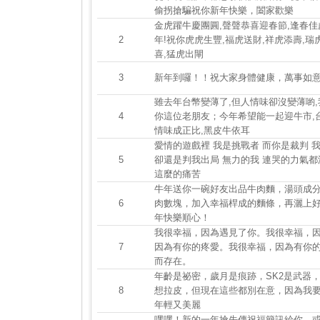
偷拐搶騙祝你新年快樂，闔家歡樂
金虎躍牛慶團圓,聲聲恭喜迎春節,逢春佳
2
年!祝你虎虎生豐,福虎送財,祥虎添壽,瑞
喜,猛虎出閘
3
新年到囉！！祝大家身體健康，萬事如
雖去年台幣變薄了,但人情味卻沒變薄喲
4
你這位老朋友；今年希望能一起迎牛市,
情味成正比,黑皮牛依耳
愛情的遊戲裡 我是挑戰者 而你是裁判 
5
卻還是判我出局 無力的我 連哭的力氣都
這麼的痛苦
牛年送你一碗好友出品牛肉麵，湯頭成分
6
肉數塊，加入幸福桿成的麵條，再灑上
年快樂順心！
我很幸福，因為遇見了你。我很幸福，
7
因為有你的疼愛。我很幸福，因為有你
而存在。
年齡是祕密，歲月是痕跡，SK2是武器
8
想拉皮，但現在這些都別在意，因為我要
年輕又美麗
嘿嘿！新的一年搶先傳祝福簡訊給你，