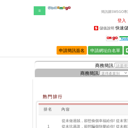
☰
簡訊購SMSGO專
登入
快速儲
儲值說明
申請簡訊簽名
申請網址白名單
商務簡訊
商務簡訊
從未做過賊，卻想偷個幸福給你! 從未害
1
從未坑過誰，卻想騙個快樂給你! 從未賴