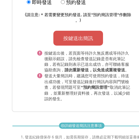
即時發送
預約發送
回覆簡訊僅適用國內手機門號！
簡訊購提供平台給用戶發送各式簡訊，不論您是想
(請注意: * 若需要變更預約發送, 請至"
預約簡訊管理
"作刪除
要簡訊傳情，或是發送商務簡訊、罐頭簡訊、生日
。)
簡訊...等，iPhone簡訊與Android簡訊皆適用。
按鍵送出簡訊
按鍵送出後，若頁面等待許久無反應或等待許久
後顯示錯誤，請先檢查發送記錄是否有此筆記
錄，若有記錄則表示已送出成功，亦可聯絡客服
協助查詢，
。
請勿重新發送，以免造成重複發送
發送大量簡訊時，
，待送
建議您可使用預約發送
出成功後，可至發送記錄進行簡訊內容與門號檢
查，若發現問題可至
取消此筆記
"預約簡訊管理"
錄 ，並重新整理好資料後，再次發送，以減少錯
誤的發生。
詳細發送簡訊注意事項
add_circle
發送紀錄僅保存 6 個月，如需長期留存，請務必定期下載明細並妥善