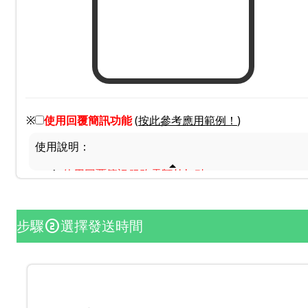
※
使用回覆簡訊功能
(
按此參考應用範例！
)
使用說明：
使用回覆簡訊服務需額外扣點。
扣點方式：每10通扣除1點，不滿10通也以1點計
之，最高上限500點，超過以500點計之。
啟動回覆簡訊功能後，接收者可以直接回覆簡訊給
步驟
選擇發送時間
counter_2
您！您可於查詢回覆簡訊紀錄查看內容。
回覆簡訊於簡訊發送後，接收者需於
24小時
內回
覆，系統方會處理。
少數機型所回傳之訊息為亂碼或特殊符號，若造成
不便敬請見諒！