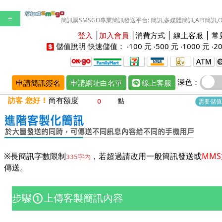
☰
簡訊購SMSGO專業簡訊發送平台: 簡訊,多媒體簡訊,API簡訊,
登入
│
加入會員
│
消費方式
│
線上客服
│
常
儲值說明
快速儲值： ‧
100 元
‧
500 元
‧
1000 元
‧
2
深色：
申請簡訊簽名
申請網址白名單
線上客服
訪客 您好 !
尚有額度
點
需要儲值
※長簡訊字數限制
，若超過請改用一般簡訊發送或
MM
335字內
傳送。
步驟
上傳客製簡訊內容
counter_1