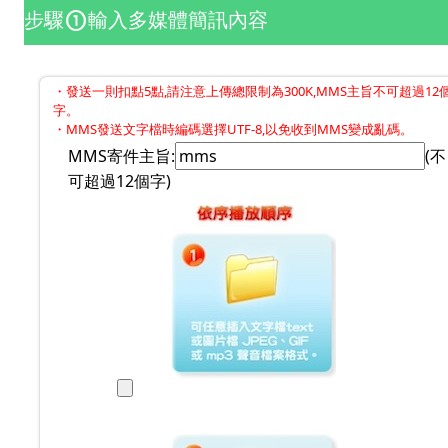
步驟
輸入多媒體簡訊內容
counter_1
・發送一則扣點5點,請注意上傳總限制為300K,MMS主旨不可超過12
字。
・MMS發送文字檔時編碼選擇UTF-8,以免收到MMS變成亂碼。
MMS寄件主旨:
(不
可超過12個字)