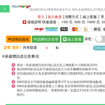
☰
簡訊購SMSGO專業簡訊發送平台: 簡訊,多媒體簡訊,API簡訊,
登入
│
加入會員
│
消費方式
│
線上客服
│
常
儲值說明
快速儲值： ‧
100 元
‧
500 元
‧
1000 元
‧
2
深色：
申請簡訊簽名
申請網址白名單
線上客服
訪客 您好 !
尚有額度
點
需要儲值
※多媒體訊息注意事項:
發送一則多媒體訊息扣5點,請注意上傳檔案大小限制為300K。
每則MMS影音訊息可接收的訊息大小依手機機型而略有不同。
請先確認收訊方為支援MMS的手機並已開通MMS,才能正常收取M
息。
MMS發送文字檔時建議編碼選擇UTF-8,以免收到MMS變成亂碼。
MMS多媒體簡訊發送需要人工審核,若於營業時間外發送,訊息將
隔日上班時間審核發送。 營業時間:週一至週五9:00至18:00 (國
除外)。