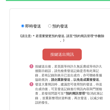
即時發送
預約發送
(請注意: * 若需要變更預約發送, 請至"
預約簡訊管理
"作刪除
。)
按鍵送出簡訊
按鍵送出後，若頁面等待許久無反應或等待許久
後顯示錯誤，請先檢查發送記錄是否有此筆記
錄，若有記錄則表示已送出成功，亦可聯絡客服
協助查詢，
。
請勿重新發送，以免造成重複發送
發送大量簡訊時，
，待送
建議您可使用預約發送
出成功後，可至發送記錄進行簡訊內容與門號檢
查，若發現問題可至
取消此筆記
"預約簡訊管理"
錄 ，並重新整理好資料後，再次發送，以減少錯
誤的發生。