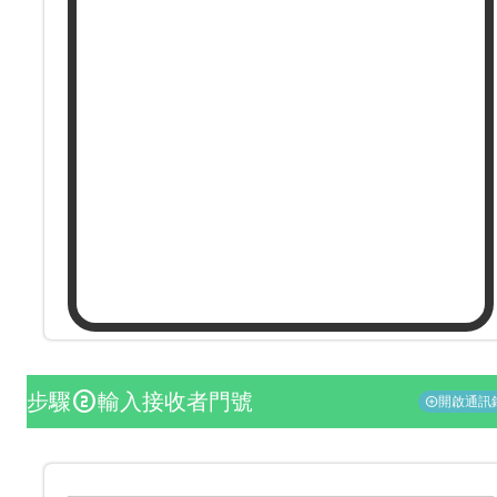
步驟
輸入接收者門號
counter_2
開啟通訊
add_circle