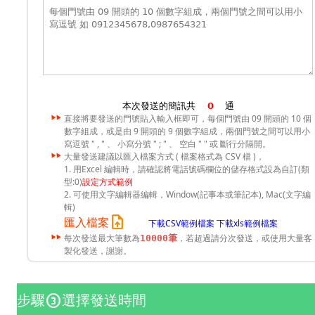
本次發送的簡訊共
通
直接將要發送的門號貼入輸入框即可，每個門號由 09 開頭的 10 個
數字組成，或是由 9 開頭的 9 個數字組成，兩個門號之間可以用小
寫逗號 " , " 、 小寫分號 " ; " 、 空白 " " 或 斷行分隔開。
大量發送建議以匯入檔案方式 ( 檔案格式為 CSV 檔 )，
1. 用Excel 編輯時，請確認將電話號碼欄位的儲存格式設為自訂(類
型:0)
設定方式範例
2. 可使用文字編輯器編輯，Window(記事本或筆記本), Mac(文字編
輯)
upload_file
匯入檔案
下載CSV範例檔案
下載xls範例檔案
每次發送最大筆數為
，若超過請分次發送，或使用大量客
10000筆
製化發送，謝謝。
步驟
選擇發送時間
counter_3