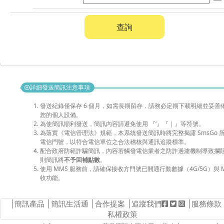
查詢
詳細發送簡訊注意事項
add_circle
發送紀錄僅保存 6 個月，如需長期留存，請務必定期下載明細並妥善
您的個人設備。
為使簡訊順利發送，簡訊內容請避免使用 『‘』『｜』等符號。
為落實《電信管理法》規範，本系統發送簡訊時將完整揭露 SmsGo 
電信門號，以符合電信單位之合法稽核與通訊追蹤標準。
配合政府防範詐騙簡訊，內容若觸發電信業者之防詐過濾機制導致攔
則簡訊將
不予回補點數
。
使用 MMS 服務前，請確保接收方門號已開通行動數據（4G/5G）與 M
收功能。
│
簡訊產品
│
簡訊生活通
│
合作提案
│追蹤我們
│
服務條款
私權政策