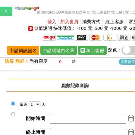
☰
簡訊購SMSGO專業簡訊發送平台: 簡訊,多媒體簡訊,API簡訊,
登入
│
加入會員
│
消費方式
│
線上客服
│
常
儲值說明
快速儲值： ‧
100 元
‧
500 元
‧
1000 元
‧
2
深色：
申請簡訊簽名
申請網址白名單
線上客服
訪客 您好 !
尚有額度
點
需要儲值
點數記錄
查詢
最近
天
calendar_month
開始時間
calendar_month
終止時間