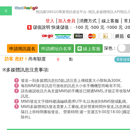
☰
簡訊購SMSGO專業簡訊發送平台: 簡訊,多媒體簡訊,API簡訊,
登入
│
加入會員
│
消費方式
│
線上客服
│
常
儲值說明
快速儲值： ‧
100 元
‧
500 元
‧
1000 元
‧
2
深色：
申請簡訊簽名
申請網址白名單
線上客服
訪客 您好 !
尚有額度
點
需要儲值
※多媒體訊息注意事項:
發送一則多媒體訊息扣5點,請注意上傳檔案大小限制為300K。
每則MMS影音訊息可接收的訊息大小依手機機型而略有不同。
請先確認收訊方為支援MMS的手機並已開通MMS,才能正常收取M
訊息。
MMS發送文字檔時建議編碼選擇UTF-8,以免收到MMS變成亂碼。
MMS多媒體簡訊發送需要人工審核,若於營業時間外發送,訊息將
隔日上班時間審核發送。 營業時間:週一至週五9:00至18:00 (國
除外)。