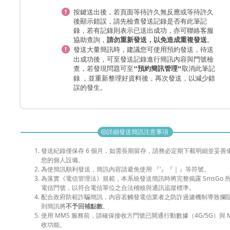
按鍵送出後，若頁面等待許久無反應或等待許久
後顯示錯誤，請先檢查發送記錄是否有此筆記
錄，若有記錄則表示已送出成功，亦可聯絡客服
協助查詢，
。
請勿重新發送，以免造成重複發送
發送大量簡訊時，
，待送
建議您可使用預約發送
出成功後，可至發送記錄進行簡訊內容與門號檢
查，若發現問題可至
取消此筆記
"預約簡訊管理"
錄 ，並重新整理好資料後，再次發送，以減少錯
誤的發生。
詳細發送簡訊注意事項
add_circle
發送紀錄僅保存 6 個月，如需長期留存，請務必定期下載明細並妥善
您的個人設備。
為使簡訊順利發送，簡訊內容請避免使用 『‘』『｜』等符號。
為落實《電信管理法》規範，本系統發送簡訊時將完整揭露 SmsGo 
電信門號，以符合電信單位之合法稽核與通訊追蹤標準。
配合政府防範詐騙簡訊，內容若觸發電信業者之防詐過濾機制導致攔
則簡訊將
不予回補點數
。
使用 MMS 服務前，請確保接收方門號已開通行動數據（4G/5G）與 M
收功能。