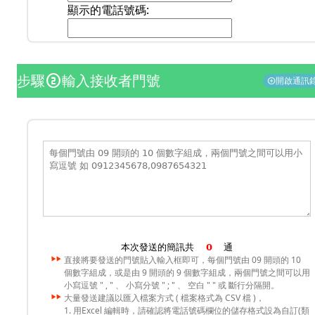
顯示的電話號碼:
步驟
輸入接收者門號
counter_2
開啟通訊
add_circle
本次發送的簡訊共
通
直接將要發送的門號貼入輸入框即可，每個門號由 09 開頭的 10
個數字組成，或是由 9 開頭的 9 個數字組成，兩個門號之間可以用
小寫逗號 " , " 、 小寫分號 " ; " 、 空白 " " 或 斷行分隔開。
大量發送建議以匯入檔案方式 ( 檔案格式為 CSV 檔 )，
1. 用Excel 編輯時，請確認將電話號碼欄位的儲存格式設為自訂(類