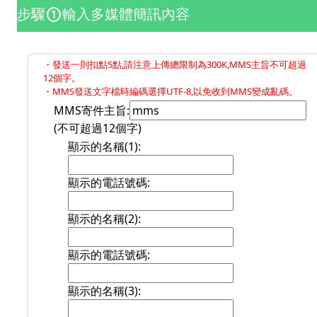
步驟
輸入多媒體簡訊內容
counter_1
・發送一則扣點5點,請注意上傳總限制為300K,MMS主旨不可超過
12個字。
・MMS發送文字檔時編碼選擇UTF-8,以免收到MMS變成亂碼。
MMS寄件主旨:
(不可超過12個字)
顯示的名稱(1):
顯示的電話號碼:
顯示的名稱(2):
顯示的電話號碼:
顯示的名稱(3):