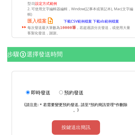
型:0)
設定方式範例
2. 可使用文字編輯器編輯，Window(記事本或筆記本), Mac(文字編
輯)
upload_file
匯入檔案
下載CSV範例檔案
下載xls範例檔案
每次發送最大筆數為
，若超過請分次發送，或使用大量
10000筆
客製化發送，謝謝。
步驟
選擇發送時間
counter_3
即時發送
預約發送
(請注意: * 若需要變更預約發送, 請至"
預約簡訊管理
"作刪除
。)
按鍵送出簡訊