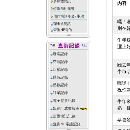
多媒體簡訊
內容
特殊預約簡訊
預約簡訊修改 / 取消
嘿！
彈出式簡訊
別在
查詢NP電信
牛年
灑上
發送記錄
空號記錄
雖去
回補記錄
牛市
儲值記錄
嘿嘿
點數記錄
祝你
訂單記錄
電子發票記錄
牛年
奶一
短網址成效報表
回覆簡訊記錄
恭喜發
查詢NP電訊記錄