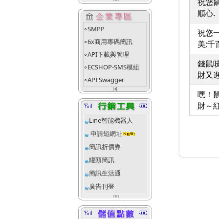
祝您鼠
順心.
account_balance
企業專區
SMPP
fiber_manual_record
祝您一
6x商用專碼簡訊
美;千
fiber_manual_record
API下載與管理
fiber_manual_record
錢鼠吱
ECSHOP-SMS模組
fiber_manual_record
財又進
API Swagger
fiber_manual_record
align_justify_space_even
嘿！
財～
Line智能機器人
申請短網址
簡訊折價券
罐頭簡訊
簡訊生活通
廣告刊登