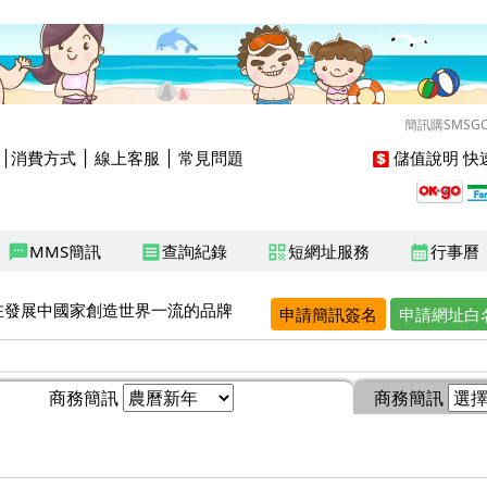
簡訊購SMSG
│
消費方式
│
線上客服
│
常見問題
儲值說明
快速
MMS簡訊
查詢紀錄
短網址服務
行事曆
sms
receipt
qr_code
calendar_month
在發展中國家創造世界一流的品牌
申請簡訊簽名
申請網址白
商務簡訊
商務簡訊