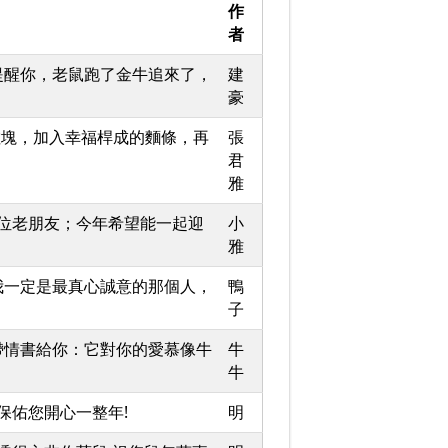
作
者
提醒你，老鼠跑了金牛追來了，
建
豪
數塊，加入幸福桿成的麵條，再
張
君
雅
這位老朋友；今年希望能一起迎
小
雅
我一定是最真心誠意的那個人，
鴨
子
帶情書給你：它對你的愛慕像牛
牛
牛
!保佑您開心一整年!
明