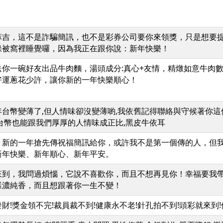
麻吉，這不是詐騙簡訊，也不是彩券公司要你來領獎，只是想要
躲被窩裡睡覺囉，因為我正在跟你說：新年快樂！
送你一碗好友出品牛肉麵，湯頭成分:真心+友情，精燉如意牛肉
好運蔥花少許，讓你新的一年快樂順心！
年台幣變薄了,但人情味卻沒變薄喲,我依舊記得聯絡與守候著你
,台幣也能跟我們厚厚的人情味成正比,黑皮牛依耳
！新的一年搶先傳祝福簡訊給你，或許我不是第一個傳的人，但
新年快樂、新年順心、新年平安。
來到，我問過煩惱，它說不喜歡你，而且不想再見你！幸福要我
樣濃純香，而且想跟著你一生不變！
財!獎金領不完!裁員裁不到!健康永不老!針孔拍不到!頭彩就來到