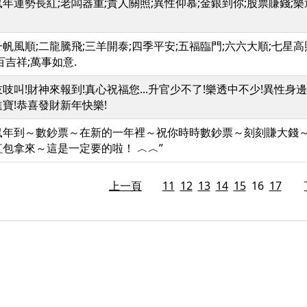
年運勢長紅;老闆器重;貴人關照;異性仰慕;金銀到你;股票賺錢;
帆風順;二龍騰飛;三羊開泰;四季平安;五福臨門;六六大順;七星高
百吉祥;萬事如意.
吱叫!財神來報到!真心祝福您...升官少不了!樂透中不少!異性身邊
寶!恭喜發財新年快樂!
鼠年到～數鈔票～在新的一年裡～祝你時時數鈔票～刻刻賺大錢
紅包拿來～這是一定要的啦！ ︿︿”
上一頁
11
12
13
14
15
16
17