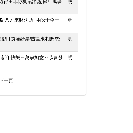
樂透得主非你莫鼠;祝您鼠年萬事
明
照;八方來財;九九同心;十全十
明
繞!口袋滿鈔票!吉星來相照!招
明
～新年快樂～萬事如意～恭喜發
明
下一頁