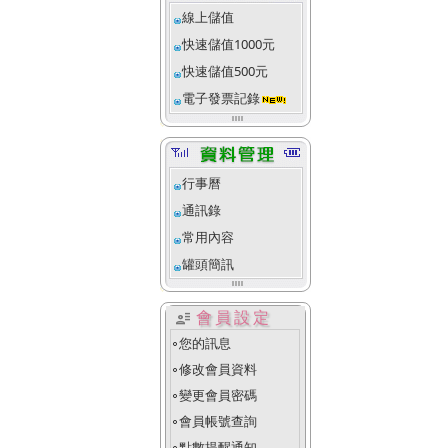
線上儲值
快速儲值1000元
快速儲值500元
電子發票記錄
行事曆
通訊錄
常用內容
罐頭簡訊
user_attributes
會員設定
您的訊息
fiber_manual_record
修改會員資料
fiber_manual_record
變更會員密碼
fiber_manual_record
會員帳號查詢
fiber_manual_record
點數提醒通知