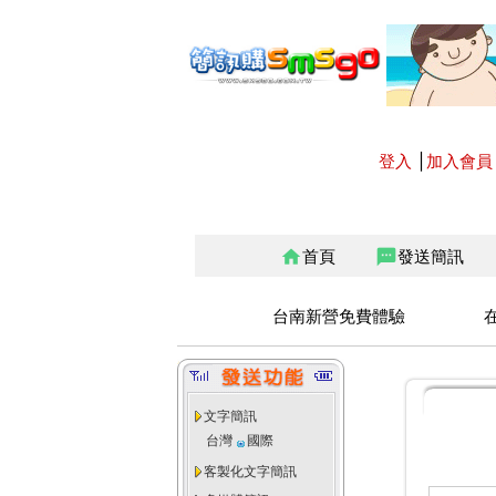
登入
│
加入會員
首頁
發送簡訊
home
sms
台南新營免費體驗
文字簡訊
台灣
國際
客製化文字簡訊