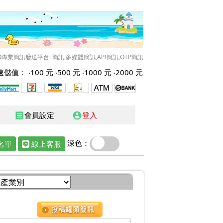
O專業簡訊發送平台: 簡訊,多媒體簡訊,API簡訊,OTP簡訊
儲值： ‧
100 元
‧
500 元
‧
1000 元
‧
2000 元
會員設定
登入
receipt
account_circle
深色：
名單
線上客服