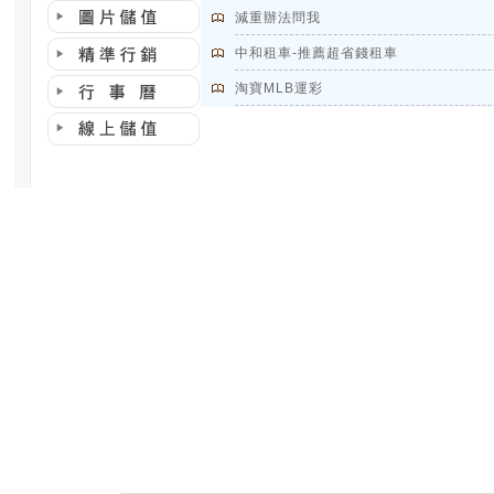
減重辦法問我
中和租車-推薦超省錢租車
淘寶MLB運彩