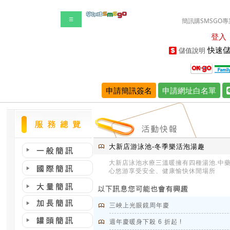
☰
簡訊購SMSGO專
登入
快速儲
儲值說明
申請簡訊簽名
申請網址白名單
大新店游泳池-冬季樂活泡湯趣
大新店泳池水療三溫暖擁有四種湯池.中藥
心悠游享受安全、健康愉快休閒場所
三峽上光眼鏡周年慶
週年慶暖身下殺 6 折起 !