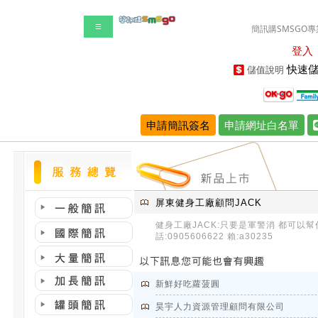
☰
簡訊購SMSGO專
登入
快速儲
儲值說明
申請簡訊簽名
申請網址白名單
屏東健身工廠顧問JACK
健身工廠JACK:只要是軍警消 都可以幫
話:0905606622 賴:a30235
新鮮好吃蘿菠圓
昊宇人力資源管理顧問有限公司