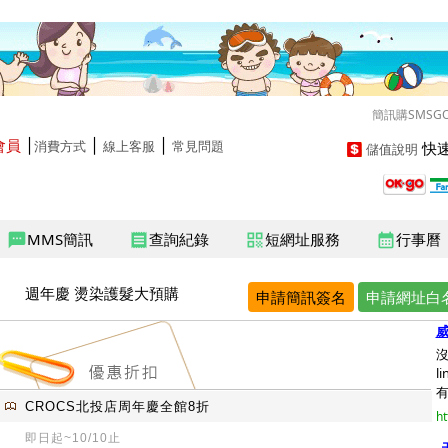
簡訊購SMSG
會員
│
│
│
快速
消費方式
線上客服
常見問題
儲值說明
MMS簡訊
查詢紀錄
短網址服務
行事曆
sms
receipt
qr_code
calendar_month
週年慶 燙染護髮大預購
申請簡訊簽名
申請網址白
l
有
CROCS北投店周年慶全館8折
ht
即日起~10/10止