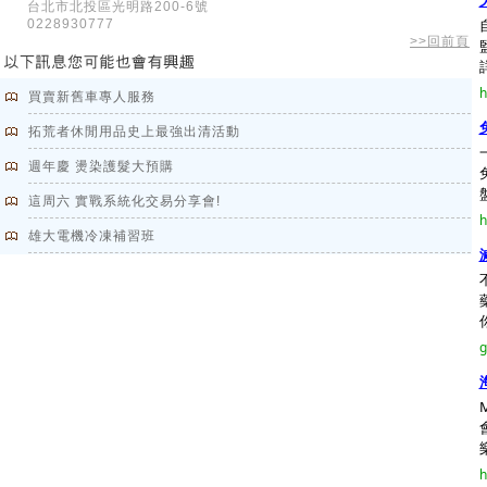
台北市北投區光明路200-6號
0228930777
>>回前頁
h
買賣新舊車專人服務
拓荒者休閒用品史上最強出清活動
週年慶 燙染護髮大預購
這周六 實戰系統化交易分享會!
h
雄大電機冷凍補習班
g
h