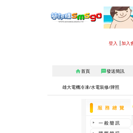
登入
│
加入
首頁
發送簡訊
home
sms
雄大電機冷凍/水電裝修/牌照