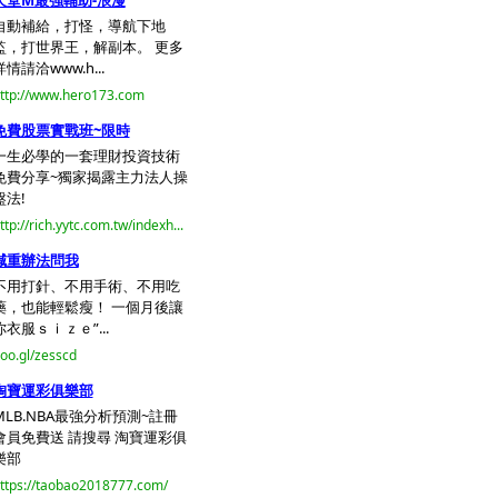
天堂M最強輔助-浪漫
自動補給，打怪，導航下地
監，打世界王，解副本。 更多
詳情請洽www.h...
ttp://www.hero173.com
免費股票實戰班~限時
一生必學的一套理財投資技術
免費分享~獨家揭露主力法人操
盤法!
ttp://rich.yytc.com.tw/indexh...
減重辦法問我
不用打針、不用手術、不用吃
藥，也能輕鬆瘦！ 一個月後讓
你衣服ｓｉｚｅ”...
oo.gl/zesscd
淘寶運彩俱樂部
MLB.NBA最強分析預測~註冊
會員免費送 請搜尋 淘寶運彩俱
樂部
ttps://taobao2018777.com/