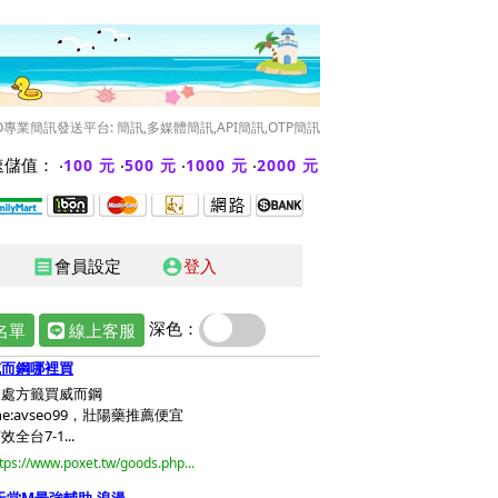
O專業簡訊發送平台: 簡訊,多媒體簡訊,API簡訊,OTP簡訊
儲值： ‧
‧
‧
‧
100 元
500 元
1000 元
2000 元
會員設定
登入
receipt
account_circle
深色：
名單
線上客服
威而鋼哪裡買
沒處方籤買威而鋼
ine:avseo99，壯陽藥推薦便宜
效全台7-1...
tps://www.poxet.tw/goods.php...