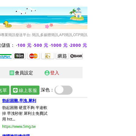
O專業簡訊發送平台: 簡訊,多媒體簡訊,API簡訊,OTP簡訊
儲值： ‧
‧
‧
‧
100 元
500 元
1000 元
2000 元
會員設定
登入
receipt
account_circle
深色：
名單
線上客服
勃起困難.早洩.犀利
勃起困難 硬度不夠 半途軟
掉 早洩秒射 犀利士免費試
用 htt...
https://www.5mg.tw