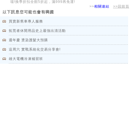
場!換季折扣全館5折起，滿999再免運!
>>
相關連結
>>回前頁
買賣新舊車專人服務
拓荒者休閒用品史上最強出清活動
週年慶 燙染護髮大預購
這周六 實戰系統化交易分享會!
雄大電機冷凍補習班