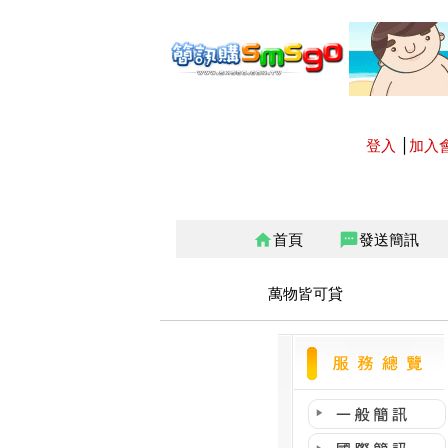
登入
│
加入
首頁
發送簡訊
home
sms
萬物皆可貸