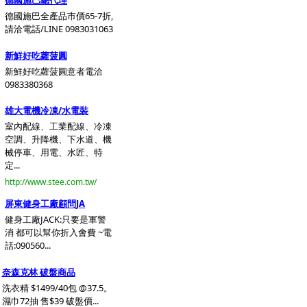
德國施巴總代理
德國施巴全產品市價65-7折,
請洽電話/LINE 0983031063
新鮮好吃蘿菠圓
新鮮好吃蘿菠圓意者電洽
0983380368
雄大電機冷凍/水電裝
室內配線、工業配線、冷凍
空調、升降機、下水道、機
械停車、用電、水匠、特
定...
http://www.stee.com.tw/
屏東健身工廠顧問JA
健身工廠JACK:只要是軍警
消 都可以幫你折入會費 ~電
話:090560...
奈森克林 破盤商品
洗衣精 $1499/40包 @37.5。
濕巾72抽 售$39 破盤價...