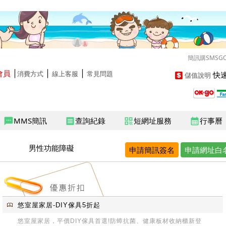
簡訊購SMSG
會員
│
│
│
快速
消費方式
線上客服
常見問題
儲值說明
MMS簡訊
查詢紀錄
短網址服務
行事曆
sms
receipt
qr_code
calendar_month
男性功能障礙
申請簡訊簽名
申請網址白
悠室屋家居-DIY傢具5折起
悠室屋家居，平價DIY傢具首選!防蟑抗菌、健康板材收納櫃新登