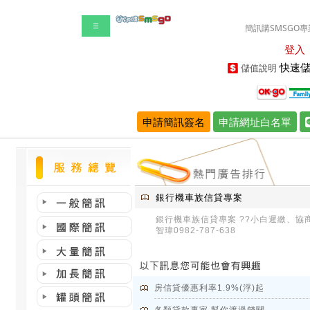
☰
簡訊購SMSGO專
登入
快速儲
儲值說明
申請簡訊簽名
申請網址白名單
銀行機車族信貸專案
銀行機車族信貸專案 ??小白遲繳、協
智瑋0982-787-638
房信貸優惠利率1.9%(浮)起