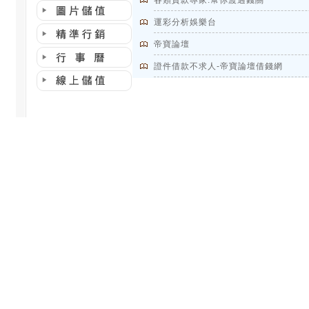
各類貸款專家.幫你渡過錢關
運彩分析娛樂台
帝寶論壇
證件借款不求人-帝寶論壇借錢網