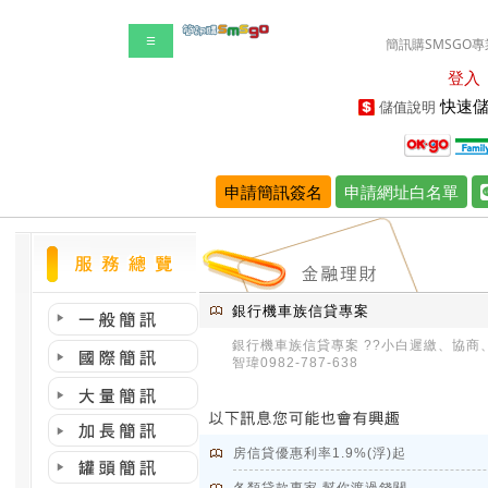
☰
簡訊購SMSGO專
登入
快速儲
儲值說明
申請簡訊簽名
申請網址白名單
銀行機車族信貸專案
銀行機車族信貸專案 ??小白遲繳、協商
智瑋0982-787-638
房信貸優惠利率1.9%(浮)起