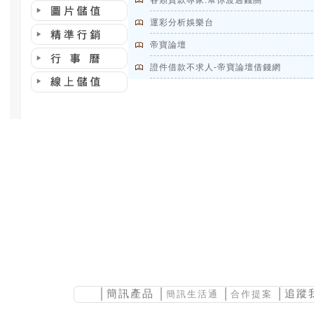
各類貸款專家.幫你渡過錢關
運彩分析娛樂台
帝寶論壇
證件借款不求人-帝寶論壇借錢網
│
簡訊產品
│
│
│追蹤
簡訊生活通
合作提案