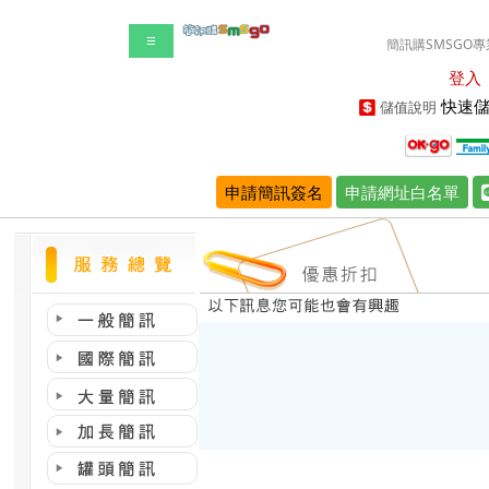
☰
簡訊購SMSGO專
登入
快速儲
儲值說明
申請簡訊簽名
申請網址白名單