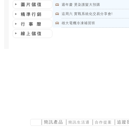
週年慶 燙染護髮大預購
這周六 實戰系統化交易分享會!
雄大電機冷凍補習班
│
簡訊產品
│
│
│追蹤
簡訊生活通
合作提案