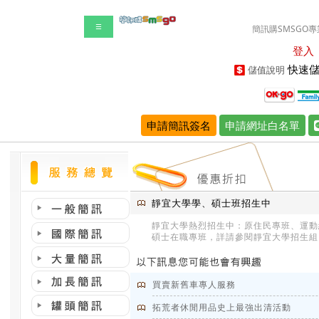
☰
簡訊購SMSGO專
登入
快速儲
儲值說明
申請簡訊簽名
申請網址白名單
靜宜大學學、碩士班招生中
靜宜大學熱烈招生中：原住民專班、運動
碩士在職專班，詳請參閱靜宜大學招生組
買賣新舊車專人服務
拓荒者休閒用品史上最強出清活動