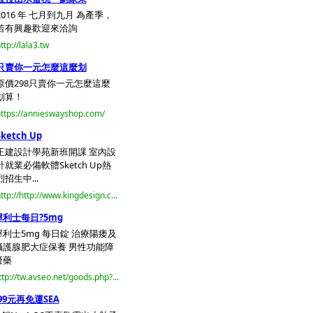
2016 年 七月到九月 為產季，
若有興趣歡迎來洽詢
ttp://lala3.tw
只賣你一元怎麼這麼划
原價298只賣你一元怎麼這麼
划算！
ttps://annieswayshop.com/
Sketch Up
王建設計學苑新班開課 室內設
計就業必備軟體Sketch Up熱
烈招生中...
ttp://http://www.kingdesign.c...
犀利士每日?5mg
犀利士5mg 每日錠 治療陽痿及
攝護腺肥大症保養 男性功能障
礙藥
ttp://tw.avseo.net/goods.php?...
99元再免運SEA