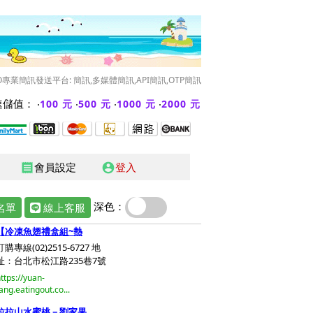
O專業簡訊發送平台: 簡訊,多媒體簡訊,API簡訊,OTP簡訊
儲值： ‧
‧
‧
‧
100 元
500 元
1000 元
2000 元
會員設定
登入
receipt
account_circle
深色：
名單
線上客服
【冷凍魚翅禮盒組~熱
訂購專線(02)2515-6727 地
址：台北市松江路235巷7號
ttps://yuan-
ang.eatingout.co...
拉拉山水蜜桃－劉家果