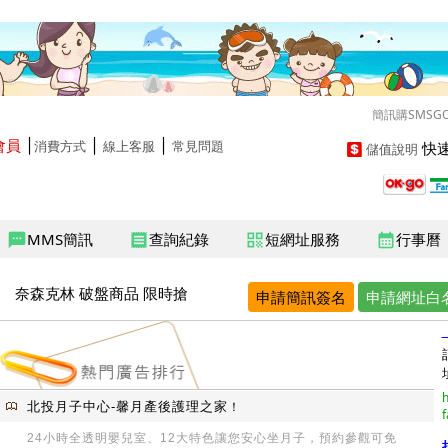
簡訊購SMSG
會員
│
│
│
快速
消費方式
線上客服
常見問題
儲值說明
MMS簡訊
查詢紀錄
短網址服務
行事曆
sms
receipt
qr_code
calendar_month
奈森克林 破盤商品 限時搶
申請簡訊簽名
申請網址白
h
北投月子中心-馨月產後護理之家
！
f
24小時全透明嬰兒室、12大特色讓您安心坐月子，預約參觀可免