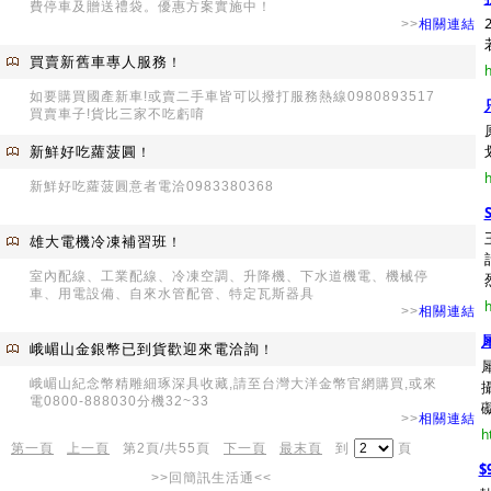
費停車及贈送禮袋。優惠方案實施中！
>>
相關連結
買賣新舊車專人服務
！
h
如要購買國產新車!或賣二手車皆可以撥打服務熱線0980893517
買賣車子!貨比三家不吃虧唷
新鮮好吃蘿菠圓
！
h
新鮮好吃蘿菠圓意者電洽0983380368
雄大電機冷凍補習班
！
室內配線、工業配線、冷凍空調、升降機、下水道機電、機械停
車、用電設備、自來水管配管、特定瓦斯器具
h
>>
相關連結
峨嵋山金銀幣已到貨歡迎來電洽詢
！
峨嵋山紀念幣精雕細琢深具收藏,請至台灣大洋金幣官網購買,或來
電0800-888030分機32~33
>>
相關連結
h
第一頁
上一頁
第2頁/共55頁
下一頁
最末頁
到
頁
$
>>回簡訊生活通<<