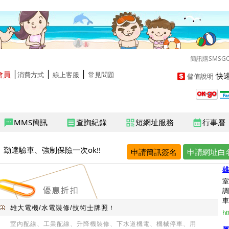
簡訊購SMSG
會員
│
│
│
快速
消費方式
線上客服
常見問題
儲值說明
MMS簡訊
查詢紀錄
短網址服務
行事曆
sms
receipt
qr_code
calendar_month
勤達驗車、強制保險一次ok!!
申請簡訊簽名
申請網址白
雄
室
調
車
雄大電機/水電裝修/技術士牌照
！
ht
室內配線、工業配線、升降機裝修、下水道機電、機械停車、用