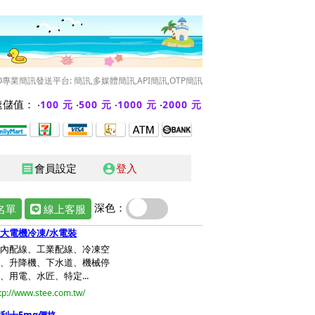
O專業簡訊發送平台: 簡訊,多媒體簡訊,API簡訊,OTP簡訊
儲值： ‧
‧
‧
‧
100 元
500 元
1000 元
2000 元
會員設定
登入
receipt
account_circle
深色：
名單
線上客服
大電機冷凍/水電裝
內配線、工業配線、冷凍空
、升降機、下水道、機械停
、用電、水匠、特定...
tp://www.stee.com.tw/