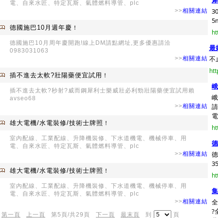
犀
電、自來水匠、特定瓦斯、氣體燃料導管、plc
3
>>
相關連結
5
德國施巴10月週年慶
！
ht
德國施巴10月周年慶開跑!線上DM請點網址,更多優惠請洽
最
0983031063
不
>>
相關連結
htt
插不進去太軟?壯陽藥便宜試用
！
峨
插不進去太軟?秒射?威而鋼犀利士樂威壯必利勁壯陽藥便宜試用賴
峨
avseo68
請
>>
相關連結
電0
雄大電機/水電裝修/技術士牌照
！
ht
室內配線、工業配線、升降機裝修、下水道機電、機械停車、用
德
電、自來水匠、特定瓦斯、氣體燃料導管、plc
德
>>
相關連結
3
雄大電機/水電裝修/技術士牌照
！
ht
室內配線、工業配線、升降機裝修、下水道機電、機械停車、用
集
電、自來水匠、特定瓦斯、氣體燃料導管、plc
全
>>
相關連結
?
第一頁
上一頁
第5頁/共29頁
下一頁
最末頁
到
頁