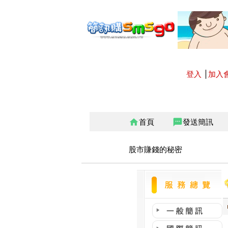
登入
│
加入
首頁
發送簡訊
home
sms
股市賺錢的秘密