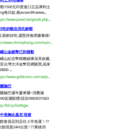
利士5mg價格
0顆1500元印度進口正品犀利士
mg每日錠.賴avseo99.www...
tps://www.poxet.tw/goods.php...
好吃的蝦在洪氏鮮蝦
止新鮮好吃,還堅持無用藥養殖!
p://www.shrimphung.com/main...
嵋山金銀幣已到貨歡
嵋山紀念幣精雕細琢深具收藏,
至台灣大洋金幣官網購買,或來
800-...
tps://www.goldcoins.com.tw/p...
國施巴
國施巴週年慶來囉~消費滿
500送滿額禮!請洽0983031063
tp://bit.ly/3izKbgw
中美胸比基尼 現貨
館會員店到店任２件免運！??
全館現貨24H出貨 ! ??累積消