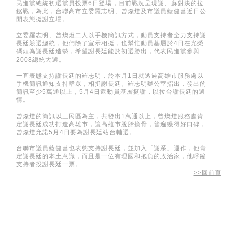
民進黨總統初選黨員投票6日登場，目前戰況呈現謝、蘇對決的拉
鋸戰，為此，台聯高市立委羅志明、曾燦燈及市議員藍健菖近日公
開表態挺謝立場。
立委羅志明、曾燦燈二人以手機簡訊方式，動員支持者全力支持謝
長廷競選總統，他們除了宣示相挺，也幫忙動員基層於4日在光榮
碼頭為謝長廷造勢，希望謝長廷能於初選勝出，代表民進黨參與
2008總統大選。
一直表態支持謝長廷的羅志明，於本月1日就透過高雄市服務處以
手機簡訊通知支持群眾，相挺謝長廷。羅志明辦公室指出，發出的
簡訊至少5萬通以上，5月4日還動員基層挺謝，以拉台謝長廷的選
情。
曾燦燈的簡訊以三民區為主，共發出1萬通以上，曾燦燈服務處肯
定謝長廷成功打造高雄市，讓高雄市脫胎換骨，普遍獲得好口碑，
曾燦燈允諾5月4日要為謝長廷站台輔選。
台聯市議員藍健菖也表態支持謝長廷，並加入「謝系」運作，他肯
定謝長廷的本土意識，而且是一位有理國和抱負的政治家，他呼籲
支持者投謝長廷一票。
>>回前頁