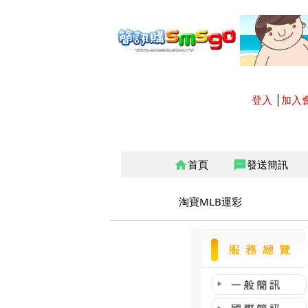
登入
│
加入
首頁
發送簡訊
home
sms
淘寶MLB運彩