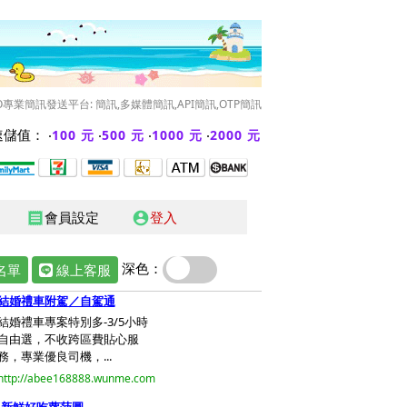
O專業簡訊發送平台: 簡訊,多媒體簡訊,API簡訊,OTP簡訊
儲值： ‧
‧
‧
‧
100 元
500 元
1000 元
2000 元
會員設定
登入
receipt
account_circle
深色：
名單
線上客服
結婚禮車附駕／自駕通
結婚禮車專案特別多-3/5小時
自由選，不收跨區費貼心服
務，專業優良司機，...
http://abee168888.wunme.com