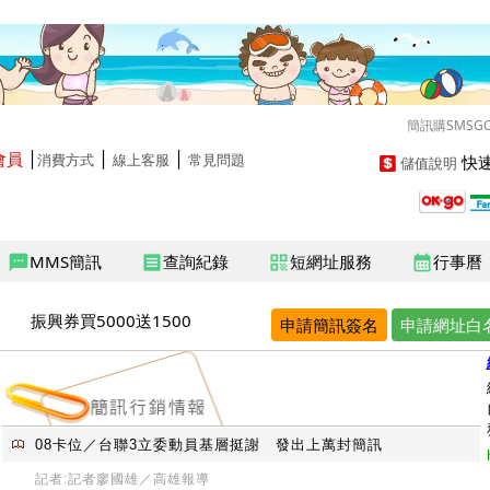
簡訊購SMSG
會員
│
│
│
快速
消費方式
線上客服
常見問題
儲值說明
MMS簡訊
查詢紀錄
短網址服務
行事曆
sms
receipt
qr_code
calendar_month
振興券買5000送1500
申請簡訊簽名
申請網址白
08卡位／台聯3立委動員基層挺謝 發出上萬封簡訊
記者:記者廖國雄／高雄報導