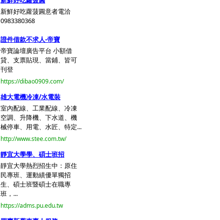
新鮮好吃蘿菠圓
新鮮好吃蘿菠圓意者電洽
0983380368
證件借款不求人-帝寶
帝寶論壇廣告平台 小額借
貸、支票貼現、當鋪、皆可
刊登
https://dibao0909.com/
雄大電機冷凍/水電裝
室內配線、工業配線、冷凍
空調、升降機、下水道、機
械停車、用電、水匠、特定...
http://www.stee.com.tw/
靜宜大學學、碩士班招
靜宜大學熱烈招生中：原住
民專班、運動績優單獨招
生、碩士班暨碩士在職專
班，...
https://adms.pu.edu.tw