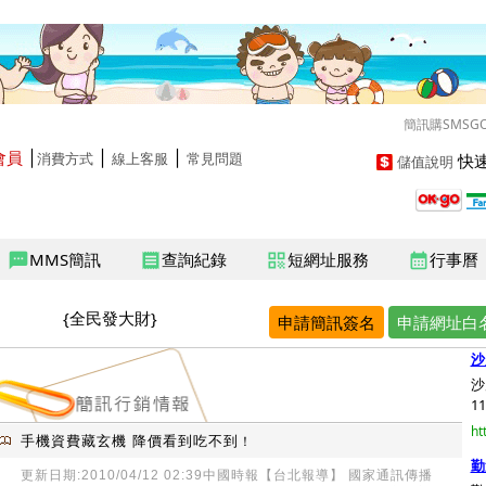
簡訊購SMSG
會員
│
│
│
快速
消費方式
線上客服
常見問題
儲值說明
MMS簡訊
查詢紀錄
短網址服務
行事曆
sms
receipt
qr_code
calendar_month
{全民發大財}
申請簡訊簽名
申請網址白
沙
沙
11
ht
手機資費藏玄機 降價看到吃不到
！
勤
更新日期:2010/04/12 02:39中國時報【台北報導】 國家通訊傳播