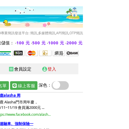
O專業簡訊發送平台: 簡訊,多媒體簡訊,API簡訊,OTP簡訊
儲值： ‧
‧
‧
‧
100 元
500 元
1000 元
2000 元
會員設定
登入
receipt
account_circle
深色：
名單
線上客服
鹿alasha 周
鹿 Alasha門市周年慶，
/11~11/19 會員滿2000元 ...
tps://www.facebook.com/alash...
達驗車、強制保險一