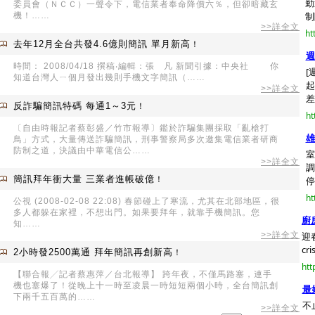
勤
委員會（ＮＣＣ）一聲令下，電信業者奉命降價六％，但卻暗藏玄
制
機！……
>>詳全文
ht
去年12月全台共發4.6億則簡訊 單月新高
！
週
時間： 2008/04/18 撰稿‧編輯：張 凡 新聞引據：中央社 你
[
知道台灣人ㄧ個月發出幾則手機文字簡訊（……
起
>>詳全文
差.
反詐騙簡訊特碼 每通1～3元
！
ht
〔自由時報記者蔡彰盛／竹市報導〕鑑於詐騙集團採取「亂槍打
雄
鳥」方式，大量傳送詐騙簡訊，刑事警察局多次邀集電信業者研商
防制之道，決議由中華電信公……
室
>>詳全文
調
簡訊拜年衝大量 三業者進帳破億
！
停
ht
公視 (2008-02-08 22:08) 春節碰上了寒流，尤其在北部地區，很
多人都躲在家裡，不想出門。如果要拜年，就靠手機簡訊。您
廚
知……
>>詳全文
迎
cr
2小時發2500萬通 拜年簡訊再創新高
！
htt
【聯合報╱記者蔡惠萍／台北報導】 跨年夜，不僅馬路塞，連手
機也塞爆了！從晚上十一時至凌晨一時短短兩個小時，全台簡訊創
最
下兩千五百萬的……
不
>>詳全文