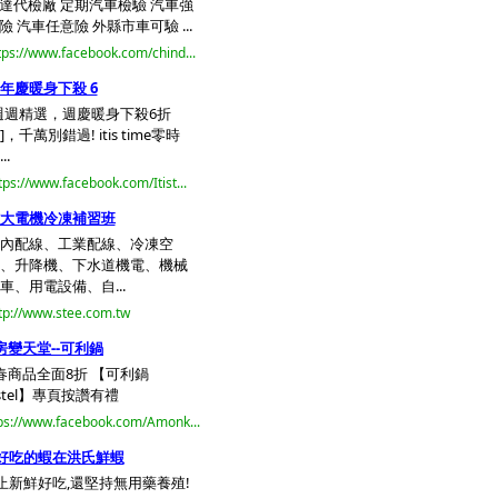
達代檢廠 定期汽車檢驗 汽車強
險 汽車任意險 外縣市車可驗 ...
tps://www.facebook.com/chind...
年慶暖身下殺 6
週週精選，週慶暖身下殺6折
]，千萬別錯過! itis time零時
..
tps://www.facebook.com/Itist...
大電機冷凍補習班
內配線、工業配線、冷凍空
、升降機、下水道機電、機械
車、用電設備、自...
tp://www.stee.com.tw
房變天堂--可利鍋
春商品全面8折 【可利鍋
istel】專頁按讚有禮
ps://www.facebook.com/Amonk...
好吃的蝦在洪氏鮮蝦
止新鮮好吃,還堅持無用藥養殖!