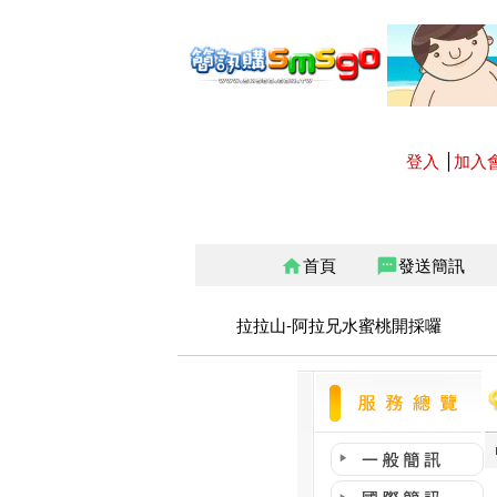
登入
│
加入
首頁
發送簡訊
home
sms
拉拉山-阿拉兄水蜜桃開採囉