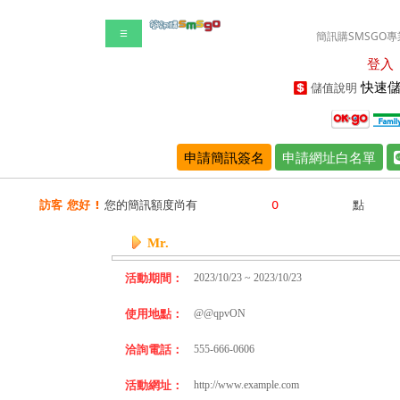
☰
簡訊購SMSGO專
登入
快速儲
儲值說明
申請簡訊簽名
申請網址白名單
訪客 您好 !
您的簡訊額度尚有
點
Mr.
活動期間：
2023/10/23 ~ 2023/10/23
使用地點：
@@qpvON
洽詢電話：
555-666-0606
活動網址：
http://www.example.com