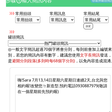
步驟
輸入簡訊內容
counter_1
選擇罐頭簡
add_circle
常用抬頭
常用訊息
常用結尾
設定
罐頭簡訊
◎一般文字簡訊超過70個字將會分則，每則前會加上編號
別，若您的簡訊內容有數字，建議您使用
文字長簡訊
發送，
是
避開分則段落(多則時每68個字分則)
，以免內容造成混淆