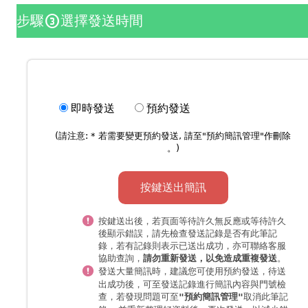
步驟
選擇發送時間
counter_3
即時發送
預約發送
(請注意: * 若需要變更預約發送, 請至"
預約簡訊管理
"作刪除
。)
按鍵送出簡訊
按鍵送出後，若頁面等待許久無反應或等待許久
後顯示錯誤，請先檢查發送記錄是否有此筆記
錄，若有記錄則表示已送出成功，亦可聯絡客服
協助查詢，
。
請勿重新發送，以免造成重複發送
發送大量簡訊時，
，待送
建議您可使用預約發送
出成功後，可至發送記錄進行簡訊內容與門號檢
查，若發現問題可至
取消此筆記
"預約簡訊管理"