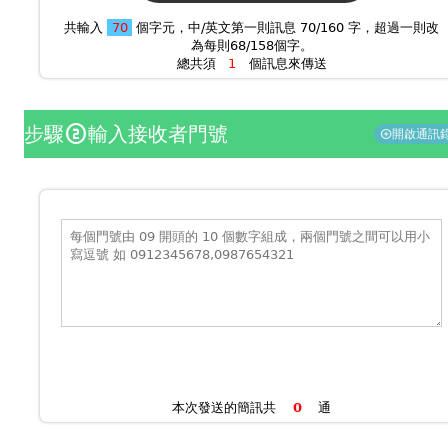
共輸入
個字元，中/英文第一則訊息 70/160 字，超過一則改
為每則68/158個字。
總共須
個訊息來傳送
步驟
輸入接收者門號
counter_2
開啟通訊
add_circle
本次發送的簡訊共
通