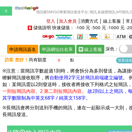
☰
簡訊購SMSGO專業簡訊發送平台: 簡訊,多媒體簡訊,API簡訊,
登入
│
加入會員
│
消費方式
│
線上客服
│
常
儲值說明
快速儲值： ‧
100 元
‧
500 元
‧
1000 元
‧
2
深色：
申請簡訊簽名
申請網址白名單
線上客服
訪客 您好 !
尚有額度
點
需要儲值
※注意：當簡訊字數超過1則時，將會拆分為多則發送，為讓接
瞭解簡訊接收順序，將
自動使用2字元於簡訊前端建立編號
。 
如：某簡訊需以2則發送時，接收者將接收下列格式之短簡訊
一則短簡訊內容
、
2 第二則短簡訊內容。
故2則以上之簡訊，
其字數限制為中英文68字 / 純英文158字。
※長簡訊會將分則送到手機的簡訊，連在一起顯示成一大則，
長簡訊發送
。