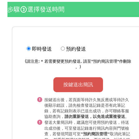
步驟
選擇發送時間
counter_3
即時發送
預約發送
(請注意: * 若需要變更預約發送, 請至"
預約簡訊管理
"作刪除
。)
按鍵送出簡訊
按鍵送出後，若頁面等待許久無反應或等待許久
後顯示錯誤，請先檢查發送記錄是否有此筆記
錄，若有記錄則表示已送出成功，亦可聯絡客服
協助查詢，
。
請勿重新發送，以免造成重複發送
發送大量簡訊時，
，待送
建議您可使用預約發送
出成功後，可至發送記錄進行簡訊內容與門號檢
查，若發現問題可至
取消此筆記
"預約簡訊管理"