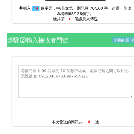
共輸入
個字元，中/英文第一則訊息 70/160 字，超過一則改
為每則68/158個字。
總共須
個訊息來傳送
步驟
輸入接收者門號
counter_2
開啟通訊
add_circle
本次發送的簡訊共
通