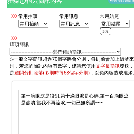
步驟
輸入簡訊內容
counter_1
選擇罐頭簡
add_circle
常用抬頭
常用訊息
常用結尾
設定
罐頭簡訊
◎一般文字簡訊超過70個字將會分則，每則前會加上編號
別，若您的簡訊內容有數字，建議您使用
文字長簡訊
發送，
是
避開分則段落(多則時每68個字分則)
，以免內容造成混淆