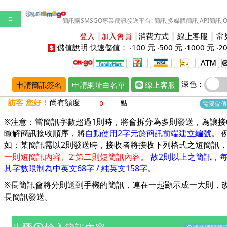
☰
簡訊購SMSGO專業簡訊發送平台: 簡訊,多媒體簡訊,API簡訊,
登入
│
加入會員
│
消費方式
│
線上客服
│
常
儲值說明
快速儲值： ‧
100 元
‧
500 元
‧
1000 元
‧
2
深色：
申請簡訊簽名
申請網址白名單
線上客服
訪客 您好 !
尚有額度
點
需要儲值
※注意：當簡訊字數超過1則時，將會拆分為多則發送，為讓接
瞭解簡訊接收順序，將
自動使用2字元於簡訊前端建立編號
。 
如：某簡訊需以2則發送時，接收者將接收下列格式之短簡訊
一則短簡訊內容
、
2 第二則短簡訊內容。
故2則以上之簡訊，
其字數限制為中英文68字 / 純英文158字。
※長簡訊會將分則送到手機的簡訊，連在一起顯示成一大則，
長簡訊發送
。