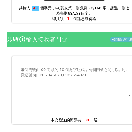
共輸入
個字元，中/英文第一則訊息 70/160 字，超過一則改
為每則68/158個字。
總共須
個訊息來傳送
步驟
輸入接收者門號
counter_2
開啟通訊
add_circle
本次發送的簡訊共
通