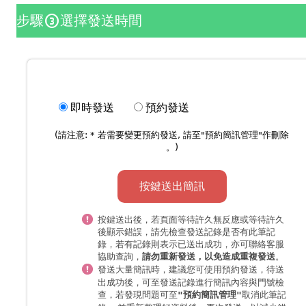
步驟
選擇發送時間
counter_3
即時發送
預約發送
(請注意: * 若需要變更預約發送, 請至"
預約簡訊管理
"作刪除
。)
按鍵送出簡訊
按鍵送出後，若頁面等待許久無反應或等待許久
後顯示錯誤，請先檢查發送記錄是否有此筆記
錄，若有記錄則表示已送出成功，亦可聯絡客服
協助查詢，
。
請勿重新發送，以免造成重複發送
發送大量簡訊時，
，待送
建議您可使用預約發送
出成功後，可至發送記錄進行簡訊內容與門號檢
查，若發現問題可至
取消此筆記
"預約簡訊管理"