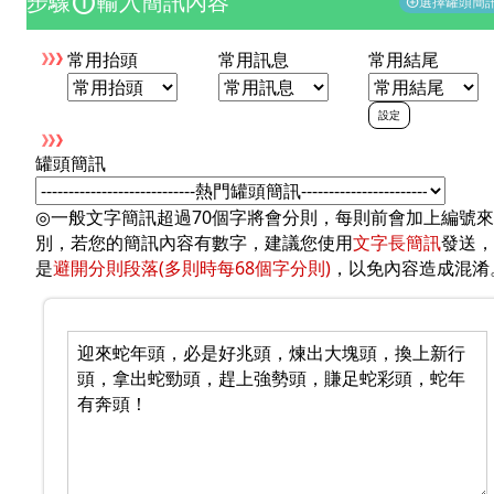
步驟
輸入簡訊內容
counter_1
選擇罐頭簡
add_circle
常用抬頭
常用訊息
常用結尾
設定
罐頭簡訊
◎一般文字簡訊超過70個字將會分則，每則前會加上編號
別，若您的簡訊內容有數字，建議您使用
文字長簡訊
發送，
是
避開分則段落(多則時每68個字分則)
，以免內容造成混淆