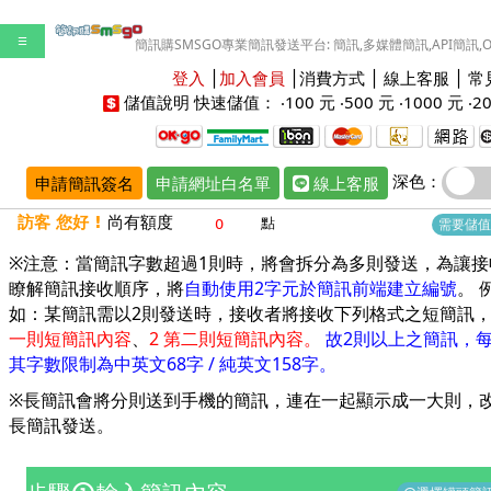
☰
簡訊購SMSGO專業簡訊發送平台: 簡訊,多媒體簡訊,API簡訊,
登入
│
加入會員
│
消費方式
│
線上客服
│
常
儲值說明
快速儲值： ‧
100 元
‧
500 元
‧
1000 元
‧
2
深色：
申請簡訊簽名
申請網址白名單
線上客服
訪客 您好 !
尚有額度
點
需要儲值
※注意：當簡訊字數超過1則時，將會拆分為多則發送，為讓接
瞭解簡訊接收順序，將
自動使用2字元於簡訊前端建立編號
。 
如：某簡訊需以2則發送時，接收者將接收下列格式之短簡訊
一則短簡訊內容
、
2 第二則短簡訊內容。
故2則以上之簡訊，
其字數限制為中英文68字 / 純英文158字。
※長簡訊會將分則送到手機的簡訊，連在一起顯示成一大則，
長簡訊發送
。