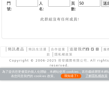
門
人
頁
號:
名:
數:
此群組沒有任何成員!
│
簡訊產品
│
│
│追蹤我們
│
簡訊生活通
合作提案
服
│
款
隱私權政策
Copyright © 2006-2025
荷登國際有限公司
. All right
reserved.
為了提供您更優質的個人化體驗，本網站使用 cookies，若您繼續瀏覽本網
表您同意我們的 cookies 政策。
我知道了!
了解隱私權政策