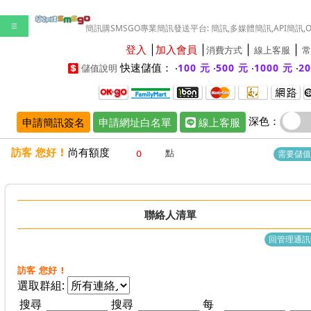
☰
簡訊購SMSGO專業簡訊發送平台: 簡訊,多媒體簡訊,API簡訊,
登入
│
加入會員
│
│
│
消費方式
線上客服
常
快速儲值： ‧
‧
‧
‧
100 元
500 元
1000 元
2
儲值說明
深色：
申請簡訊簽名
申請網址白名單
線上客服
訪客 您好 !
尚有額度
點
需要儲值
聯絡人清單
回管理通訊
訪客 您好 !
選取群組:
搜尋
搜尋
每