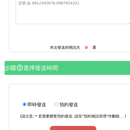
本次發送的簡訊共
通
步驟
選擇發送時間
counter_3
即時發送
預約發送
(請注意: * 若需要變更預約發送, 請至"
預約簡訊管理
"作刪除 。)