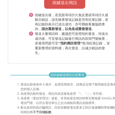
按鍵送出簡訊
按鍵送出後，若頁面等待許久無反應或等待許久後
顯示錯誤，請先檢查發送記錄是否有此筆記錄，若
有記錄則表示已送出成功，亦可聯絡客服協助查
詢，
。
請勿重新發送，以免造成重複發送
發送大量簡訊時，
，待送出
建議您可使用預約發送
成功後，可至發送記錄進行簡訊內容與門號檢查，
若發現問題可至
取消此筆記錄 ，並
"預約簡訊管理"
重新整理好資料後，再次發送，以減少錯誤的發
生。
詳細發送簡訊注意事項
add_circle
發送紀錄僅保存 6 個月，如需長期留存，請務必定期下載明細並妥善
您的個人設備。
為使簡訊順利發送，簡訊內容請避免使用 『‘』『｜』等符號。
為落實《電信管理法》規範，本系統發送簡訊時將完整揭露 SmsGo 
電信門號，以符合電信單位之合法稽核與通訊追蹤標準。
配合政府防範詐騙簡訊，內容若觸發電信業者之防詐過濾機制導致攔
則簡訊將
不予回補點數
。