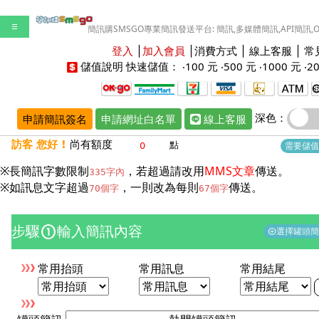
☰
簡訊購SMSGO專業簡訊發送平台: 簡訊,多媒體簡訊,API簡訊,
登入
│
加入會員
│
消費方式
│
線上客服
│
常
儲值說明
快速儲值： ‧
100 元
‧
500 元
‧
1000 元
‧
2
深色：
申請簡訊簽名
申請網址白名單
線上客服
訪客 您好 !
尚有額度
點
需要儲值
※長簡訊字數限制
，若超過請改用
MMS文章
傳送。
335字內
※如訊息文字超過
，一則改為每則
傳送。
70個字
67個字
步驟
輸入簡訊內容
counter_1
選擇罐頭
add_circle
常用抬頭
常用訊息
常用結尾