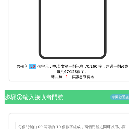
共輸入
個字元，中/英文第一則訊息 70/160 字，超過一則改為
每則67/153個字。
總共須
個訊息來傳送
步驟
輸入接收者門號
counter_2
開啟通
add_circle