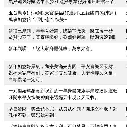
氣好運氣好樂透中不少;生意好事業好好運旺旺擋不了。
玉旨勒令{財神到},天官賜福{好運到},五福臨門{就來到},
萬事如意{年年到}~新年快樂~
新禧已來到，年年有鈔票，快樂常微笑，樂在每一秒，
恭賀少不了，喜慶樣樣好，發願好運罩，財源滾滾到!!
新年到囉！！祝大家身體健康，萬事如意。
新年如意好景氣，和樂美滿夫妻圓，平安喜樂又發財，
祝福大家幸福到，閤家平安又健康，夫妻情義久久長，
白頭偕老一定可。
一元復始萬象更新祝新的一年身體健康事業發達財運旺
旺闔家平安快樂神仙樂透隔天中現金天天收。
恭喜發財！獎金領不完！裁員裁不到！健康永不老！針
孔拍不到！頭彩就來到！
《福祿壽喜財》祝大吉大利！百無禁忌！五福臨門！富