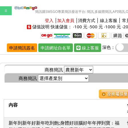
☰
簡訊購SMSGO專業簡訊發送平台: 簡訊,多媒體簡訊,API簡訊,
登入
│
加入會員
│
消費方式
│
線上客服
│
常
儲值說明
快速儲值： ‧
100 元
‧
500 元
‧
1000 元
‧
2
深色：
申請簡訊簽名
申請網址白名單
線上客服
商務簡訊
商務簡訊
內容
新年到新年好新年吃到飽;身體好頭腦好年年押到寶﹔福