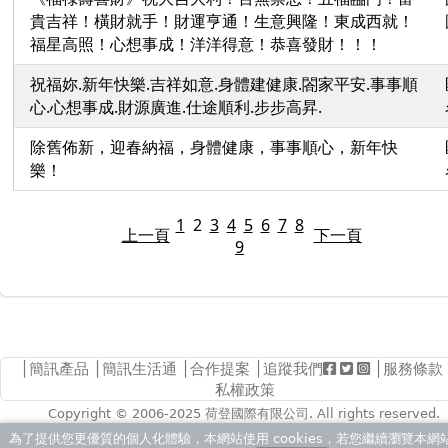
貴吉祥！橫財就手！財運亨通！生意興隆！東成西就！
福星高照！心想事成！洋洋得意！恭喜發財！！！
祝福妳.新年快樂.吉祥如意.身體建健康.閤家平安.事事順
心.心想事成.財源廣進.仕途順利.步步高昇.
除舊佈新，迎春納福，身體健康，事事順心，新年快
樂！
1
2
3
4
5
6
7
8
上一頁
下一頁
9
│
簡訊產品
│
簡訊生活通
│
合作提案
│追蹤我們
│
服務條款
私權政策
Copyright © 2006-2025
荷登國際有限公司
. All rights reserved.
為了提供您更優質的個人化體驗，本網站使用 cookies，若您繼續瀏覽本網