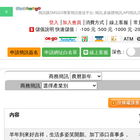
☰
簡訊購SMSGO專業簡訊發送平台: 簡訊,多媒體簡訊,API簡訊,
登入
│
加入會員
│
消費方式
│
線上客服
│
常
儲值說明
快速儲值： ‧
100 元
‧
500 元
‧
1000 元
‧
2
深色：
申請簡訊簽名
申請網址白名單
線上客服
商務簡訊
商務簡訊
內容
羊年到來好吉祥，生活多姿笑開顏。加丁添口喜事多，