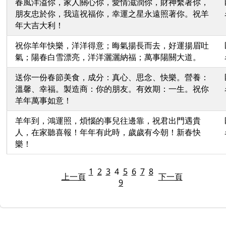
春風洋溢你，家人關心你，愛情滋潤你，財神繫著你，
朋友忠於你，我這祝福你，幸運之星永遠照著你。祝羊
年大吉大利！
祝你羊年快樂，洋洋得意；晦氣揚長而去，好運揚眉吐
氣；陽春白雪漂亮，洋洋灑灑納福；萬事陽關大道。
送你一份春節美食，成分：真心、思念、快樂。營養：
溫馨、幸福。製造商：你的朋友。有效期：一生。祝你
羊年萬事如意！
羊年到，鴻運照，煩惱的事兒往邊靠，祝君出門遇貴
人，在家聽喜報！年年有此時，歲歲有今朝！新春快
樂！
1
2
3
4
5
6
7
8
上一頁
下一頁
9