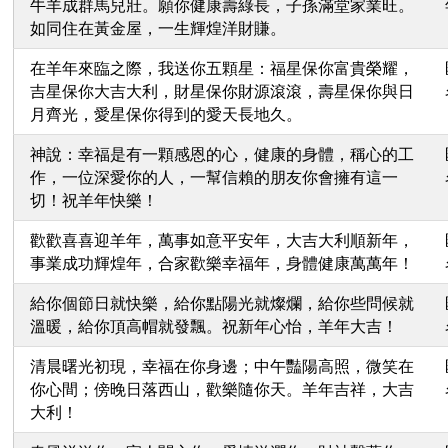
牛羊成群馬兒壯。願你健康壽綠長，子孫滿堂家業旺。
如同住在黃金屋，一生輝煌洋財賺。
在羊年來臨之際，我送你五顆星：福星保你富貴榮耀，
吉星保你大吉大利，財星保你財源滾滾，壽星保你與日
月齊光，愛星保你得到的愛天長地久。
神說：幸福是有一顆感恩的心，健康的身體，稱心的工
作，一位深愛你的人，一幫信賴的朋友你會擁有這一
切！祝羊年快樂！
歡歡喜喜迎羊年，萬事如意平安年，大吉大利順新年，
事業成功輝煌年，合家歡樂幸福年，身體健康萬萬年！
給你個節日就快樂，給你點陽光就燦爛，給你些問候就
溫暖，給你頂高帽就發飄。祝新年心怡，羊年大吉！
清晨曙光初現，幸福在你身邊；中午豔陽高照，微笑在
你心間；傍晚日落西山，歡樂隨你天。羊年吉祥，大吉
大利！