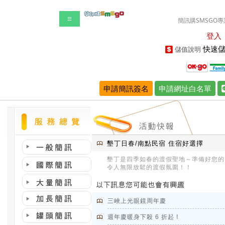
☰
簡訊購SMSGO專
登入
快速儲
儲值說明
申請簡訊簽名
申請網址白名單
墾丁日春/南點民宿 住宿好選擇
墾丁是四季如春的渡假聖地～準備好您的
令人無限放鬆的渡假氛圍！！
三峽上光眼鏡周年慶
週年慶暖身下殺 6 折起 !