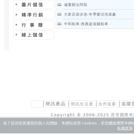
減重辦法問我
大新店游泳池-冬季樂活泡湯趣
中和租車-推薦超省錢租車
│
簡訊產品
│
│
│追蹤
簡訊生活通
合作提案
Copyright © 2006-2025
荷登國際有
為了提供您更優質的個人化體驗，本網站使用 cookies，若您繼續瀏覽本網站，
私權政策