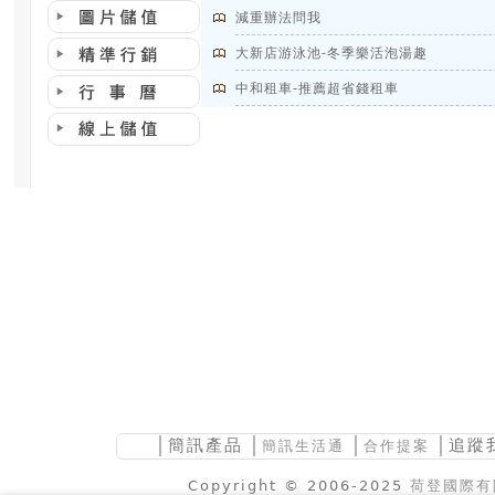
減重辦法問我
大新店游泳池-冬季樂活泡湯趣
中和租車-推薦超省錢租車
│
簡訊產品
│
│
│追蹤
簡訊生活通
合作提案
Copyright © 2006-2025
荷登國際有