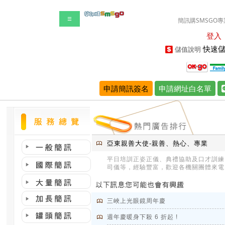
☰
簡訊購SMSGO專
登入
快速儲
儲值說明
申請簡訊簽名
申請網址白名單
亞東親善大使-親善、熱心、專業
平日培訓正姿正儀、典禮協助及口才訓練
司儀等，經驗豐富，歡迎各機關團體來電
三峽上光眼鏡周年慶
週年慶暖身下殺 6 折起 !