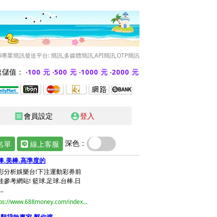
O專業簡訊發送平台: 簡訊,多媒體簡訊,API簡訊,OTP簡訊
儲值： ‧
‧
‧
‧
100 元
500 元
1000 元
2000 元
會員設定
登入
receipt
account_circle
深色：
名單
線上客服
棒.美棒.高準度的
彩分析娛樂台!下注運動彩券前
佳參考網站! 籃球.足球.台棒.日
..
ps://www.688money.com/index...