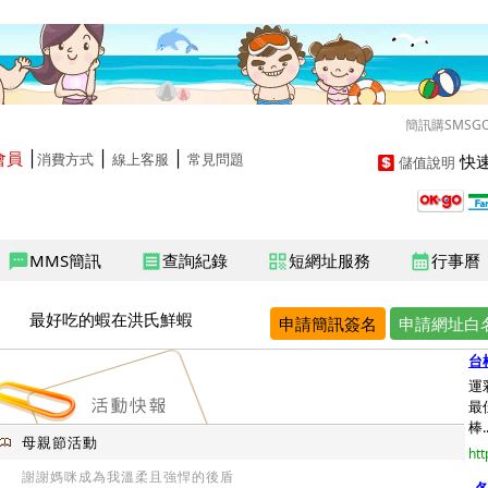
簡訊購SMSG
會員
│
│
│
快速
消費方式
線上客服
常見問題
儲值說明
MMS簡訊
查詢紀錄
短網址服務
行事曆
sms
receipt
qr_code
calendar_month
最好吃的蝦在洪氏鮮蝦
申請簡訊簽名
申請網址白
台
運
最
棒..
母親節活動
htt
謝謝媽咪成為我溫柔且強悍的後盾