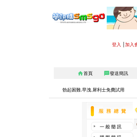
登入
│
加入
首頁
發送簡訊
home
sms
勃起困難.早洩.犀利士免費試用