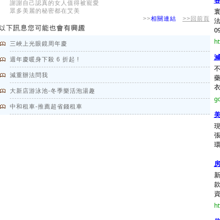
各
謝謝自己認真的女人值得被寵愛
寰
眾多美麗的秘密都在艾美
>>
相關連結
>>回前頁
法
09
ht
三峽上光眼鏡周年慶
週年慶暖身下殺 6 折起 !
減重辦法問我
藥
衣
大新店游泳池-冬季樂活泡湯趣
go
中和租車-推薦超省錢租車
美
環
資
ht