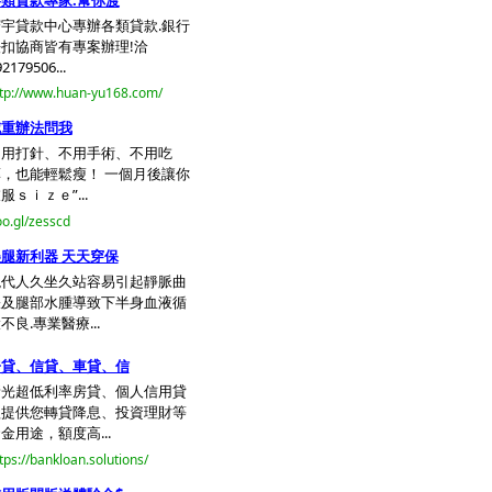
類貸款專家.幫你渡
宇貸款中心專辦各類貸款.銀行
扣協商皆有專案辦理!洽
2179506...
tp://www.huan-yu168.com/
減重辦法問我
不用打針、不用手術、不用吃
，也能輕鬆瘦！ 一個月後讓你
服ｓｉｚｅ”...
o.gl/zesscd
腿新利器 天天穿保
現代人久坐久站容易引起靜脈曲
張及腿部水腫導致下半身血液循
不良.專業醫療...
房貸、信貸、車貸、信
新光超低利率房貸、個人信用貸
款提供您轉貸降息、投資理財等
金用途，額度高...
tps://bankloan.solutions/