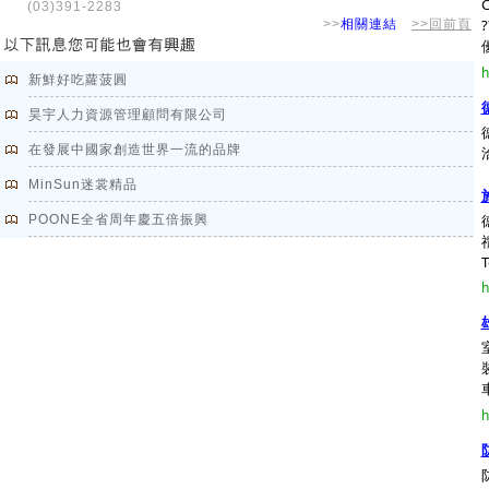
(03)391-2283
>>
相關連結
>>回前頁
優
h
新鮮好吃蘿菠圓
昊宇人力資源管理顧問有限公司
在發展中國家創造世界一流的品牌
MinSun迷裳精品
POONE全省周年慶五倍振興
T
h
h