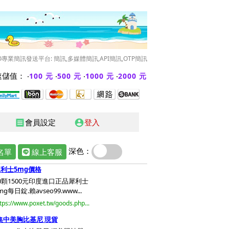
O專業簡訊發送平台: 簡訊,多媒體簡訊,API簡訊,OTP簡訊
儲值： ‧
‧
‧
‧
100 元
500 元
1000 元
2000 元
會員設定
登入
receipt
account_circle
深色：
名單
線上客服
利士5mg價格
0顆1500元印度進口正品犀利士
mg每日錠.賴avseo99.www...
tps://www.poxet.tw/goods.php...
集中美胸比基尼 現貨