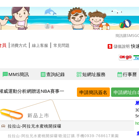
簡訊購SMSG
會員
│
│
│
快速
消費方式
線上客服
常見問題
儲值說明
MMS簡訊
查詢紀錄
短網址服務
行事曆
sms
receipt
qr_code
calendar_month
權威運動分析網贈送NBA賽事一
申請簡訊簽名
申請網址白
犀
3
5
ht
拉拉山-阿拉兄水蜜桃開採囉
拉拉山-阿拉兄水蜜桃開採囉!歡迎訂購.手機0939-768617果園