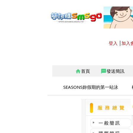
登入
│
加入
首頁
發送簡訊
home
sms
SEASONS妳假期的第一站泳