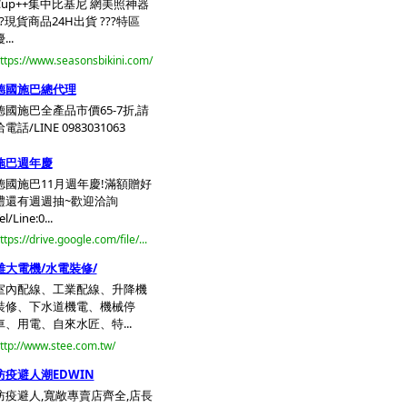
Cup++集中比基尼 網美照神器
??現貨商品24H出貨 ???特區
...
ttps://www.seasonsbikini.com/
德國施巴總代理
德國施巴全產品市價65-7折,請
洽電話/LINE 0983031063
施巴週年慶
德國施巴11月週年慶!滿額贈好
禮還有週週抽~歡迎洽詢
el/Line:0...
ttps://drive.google.com/file/...
雄大電機/水電裝修/
室內配線、工業配線、升降機
裝修、下水道機電、機械停
車、用電、自來水匠、特...
ttp://www.stee.com.tw/
防疫避人潮EDWIN
防疫避人,寬敞專賣店齊全,店長