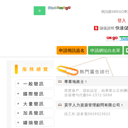
☰
簡訊購SMSGO專
登入
快速儲
儲值說明
申請簡訊簽名
申請網址白名單
專業地政士
！
買賣過戶、貸款設定，由專業公正的團
洽張瓅勻代書04-2372-5699
昊宇人力資源管理顧問有限公司
！
找工作 請來電0926523622