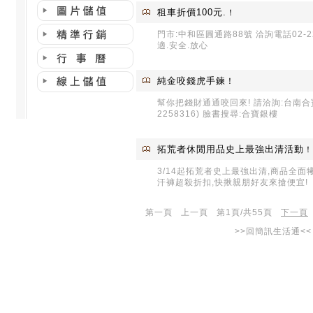
租車折價100元.
！
門市:中和區圓通路88號 洽詢電話02-22
適.安全.放心
純金咬錢虎手鍊
！
幫你把錢財通通咬回來! 請洽詢:台南合寶
2258316) 臉書搜尋:合寶銀樓
拓荒者休閒用品史上最強出清活動
！
3/14起拓荒者史上最強出清,商品全面
汗褲超殺折扣,快揪親朋好友來搶便宜!
第一頁 上一頁 第1頁/共55頁
下一頁
>>回簡訊生活通<<