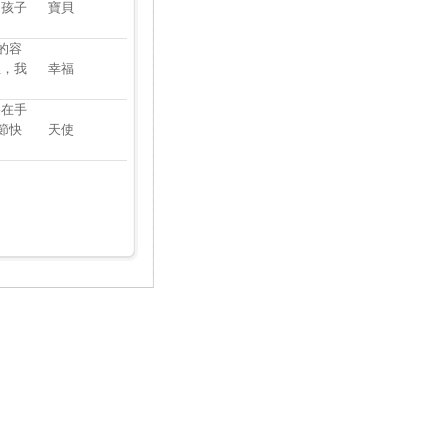
的孩子
寶貝
的容
裡，我
幸福
捧在手
節快
天使