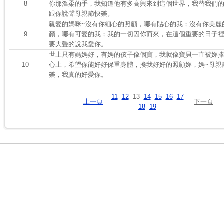
8
你那溫柔的手，我知道他有多高興來到這個世界，我替我們
跟你說聲母親節快樂。
親愛的媽咪~沒有你細心的照顧，哪有貼心的我；沒有你美麗
9
顏，哪有可愛的我；我的一切因你而來，在這個重要的日子
要大聲的說我愛你。
世上只有媽媽好，有媽的孩子像個寶，我就像寶貝一直被妳
10
心上，希望你能好好保重身體，換我好好的照顧妳，媽~母親
樂，我真的好愛你。
11
12
13
14
15
16
17
上一頁
下一頁
18
19