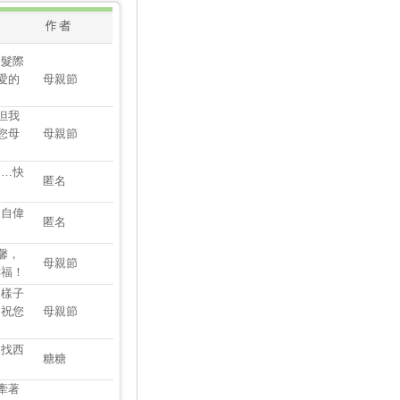
的髮際
愛的
母親節
但我
您母
母親節
是…快
匿名
來自偉
匿名
馨，
母親節
幸福！
的樣子
，祝您
母親節
東找西
糖糖
牽著