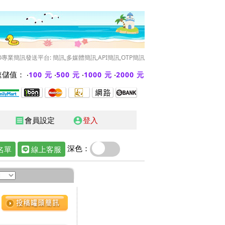
O專業簡訊發送平台: 簡訊,多媒體簡訊,API簡訊,OTP簡訊
儲值： ‧
‧
‧
‧
100 元
500 元
1000 元
2000 元
會員設定
登入
receipt
account_circle
深色：
名單
線上客服