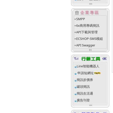
account_balance
企業專區
SMPP
fiber_manual_record
6x商用專碼簡訊
fiber_manual_record
API下載與管理
fiber_manual_record
ECSHOP-SMS模組
fiber_manual_record
API Swagger
fiber_manual_record
align_justify_space_even
Line智能機器人
申請短網址
簡訊折價券
罐頭簡訊
簡訊生活通
廣告刊登