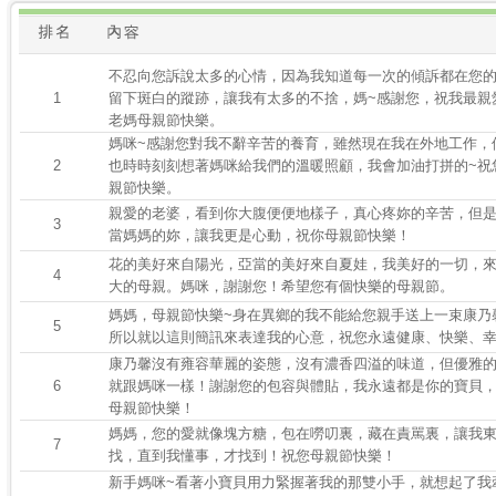
不忍向您訴說太多的心情，因為我知道每一次的傾訴都在您
1
留下斑白的蹤跡，讓我有太多的不捨，媽~感謝您，祝我最親
老媽母親節快樂。
媽咪~感謝您對我不辭辛苦的養育，雖然現在我在外地工作，
2
也時時刻刻想著媽咪給我們的溫暖照顧，我會加油打拼的~祝
親節快樂。
親愛的老婆，看到你大腹便便地樣子，真心疼妳的辛苦，但
3
當媽媽的妳，讓我更是心動，祝你母親節快樂！
花的美好來自陽光，亞當的美好來自夏娃，我美好的一切，
4
大的母親。媽咪，謝謝您！希望您有個快樂的母親節。
媽媽，母親節快樂~身在異鄉的我不能給您親手送上一束康乃
5
所以就以這則簡訊來表達我的心意，祝您永遠健康、快樂、
康乃馨沒有雍容華麗的姿態，沒有濃香四溢的味道，但優雅
6
就跟媽咪一樣！謝謝您的包容與體貼，我永遠都是你的寶貝
母親節快樂！
媽媽，您的愛就像塊方糖，包在嘮叨裏，藏在責駡裏，讓我
7
找，直到我懂事，才找到！祝您母親節快樂！
新手媽咪~看著小寶貝用力緊握著我的那雙小手，就想起了我