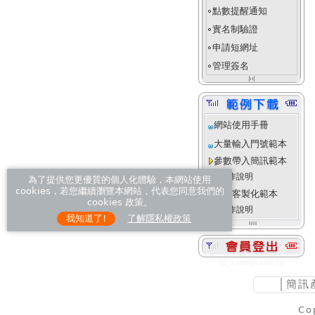
點數提醒通知
fiber_manual_record
實名制驗證
fiber_manual_record
申請短網址
fiber_manual_record
管理簽名
fiber_manual_record
align_justify_space_even
網站使用手冊
大量輸入門號範本
參數帶入簡訊範本
操作說明
為了提供您更優質的個人化體驗，本網站使用
cookies，若您繼續瀏覽本網站，代表您同意我們的
進階客製化範本
cookies 政策。
操作說明
我知道了!
了解隱私權政策
V2_1.smsgo.com.tw
│
簡訊
Co