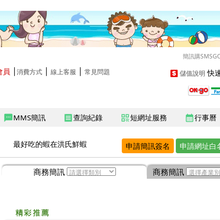
簡訊購SMSG
會員
│
│
│
快速
消費方式
線上客服
常見問題
儲值說明
MMS簡訊
查詢紀錄
短網址服務
行事曆
sms
receipt
qr_code
calendar_month
最好吃的蝦在洪氏鮮蝦
申請簡訊簽名
申請網址白
商務簡訊
商務簡訊