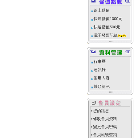
線上儲值
快速儲值1000元
快速儲值500元
電子發票記錄
行事曆
通訊錄
常用內容
罐頭簡訊
user_attributes
會員設定
您的訊息
fiber_manual_record
修改會員資料
fiber_manual_record
變更會員密碼
fiber_manual_record
會員帳號查詢
fiber_manual_record